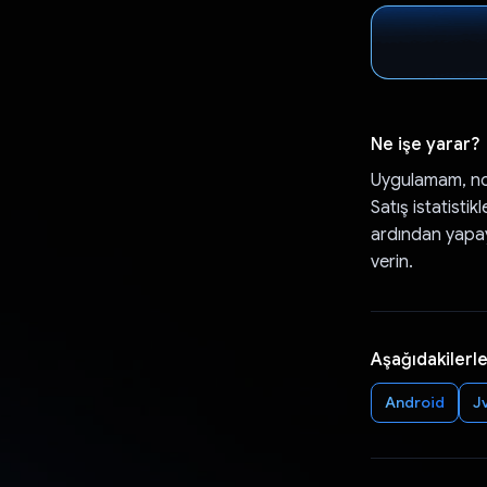
Ne işe yarar?
Uygulamam, nor
Satış istatistik
ardından yapay
verin.
Aşağıdakilerle
Android
J