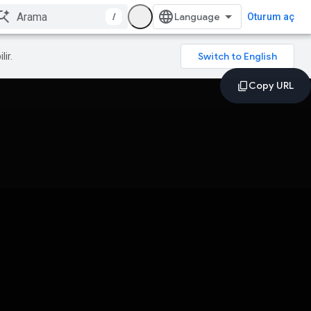
/
Oturum aç
lir.