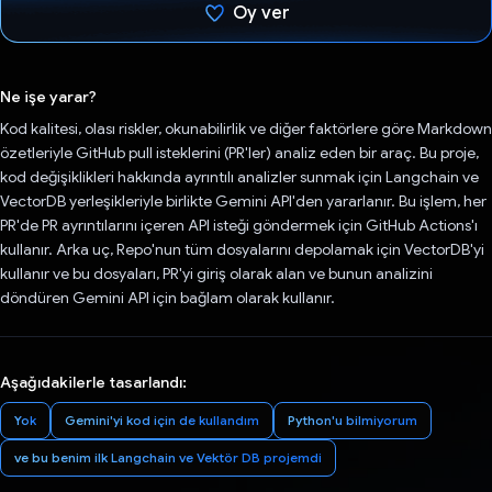
Oy ver
Oy verildi.
Ne işe yarar?
Kod kalitesi, olası riskler, okunabilirlik ve diğer faktörlere göre Markdown
özetleriyle GitHub pull isteklerini (PR'ler) analiz eden bir araç. Bu proje,
kod değişiklikleri hakkında ayrıntılı analizler sunmak için Langchain ve
VectorDB yerleşikleriyle birlikte Gemini API'den yararlanır. Bu işlem, her
PR'de PR ayrıntılarını içeren API isteği göndermek için GitHub Actions'ı
kullanır. Arka uç, Repo'nun tüm dosyalarını depolamak için VectorDB'yi
kullanır ve bu dosyaları, PR'yi giriş olarak alan ve bunun analizini
döndüren Gemini API için bağlam olarak kullanır.
Aşağıdakilerle tasarlandı:
Yok
Gemini'yi kod için de kullandım
Python'u bilmiyorum
ve bu benim ilk Langchain ve Vektör DB projemdi