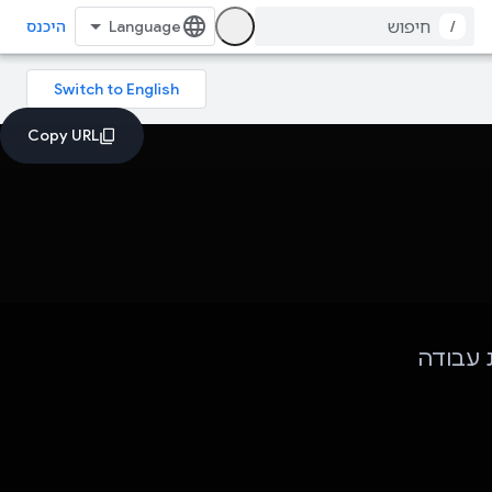
/
היכנס
נות עבודה