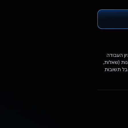
איון העבודה
נות והבחינות (שאלות,
שהוא מקבל תשובות