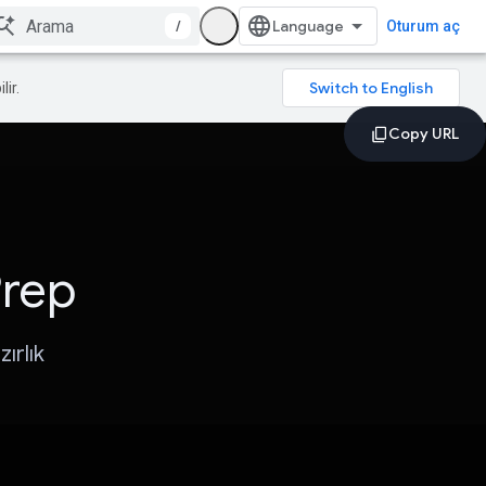
/
Oturum aç
lir.
Prep
ırlık