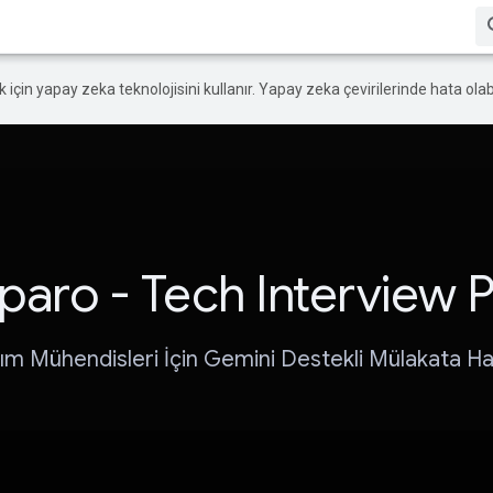
ek için yapay zeka teknolojisini kullanır. Yapay zeka çevirilerinde hata olabi
paro - Tech Interview 
lım Mühendisleri İçin Gemini Destekli Mülakata Haz