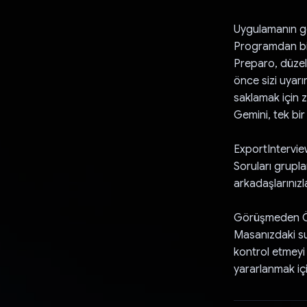
Uygulamanın ge
Programdan bi
Preparo, düzel
önce sizi uyarı
saklamak için z
Gemini, tek bi
ExportIntervi
Soruları grupl
arkadaşlarınızl
Görüşmeden Ö
Masanızdaki su
kontrol etmeyi
yararlanmak iç