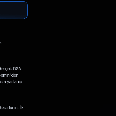
r.
. Gerçek DSA
 Gemini'den
ıza yaslanıp
zırlanın. İlk