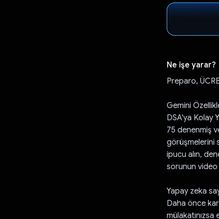
Ne işe yarar?
Preparo, ÜCRETS
Gemini Özellikle
DSA'ya Kolay Y
75 denenmiş ve
görüşmelerini s
ipucu alın, de
sorunun video 
Yapay zeka say
Daha önce karşı
mülakatınızsa 