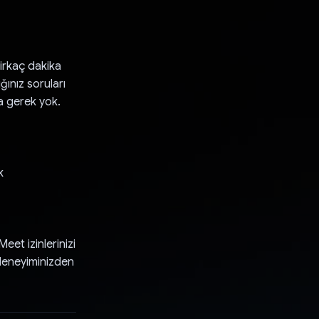
irkaç dakika
ğınız soruları
za gerek yok.
k
et izinlerinizi
 deneyiminizden