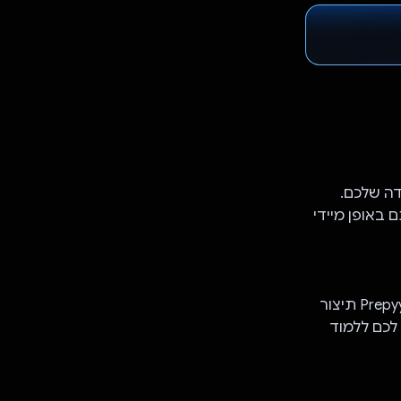
דה שלכם.
PD ותמונות ולהפוך אותם באופן מיידי
- **יצירת חידונים מיידיים:** אפשר להעלות הערות, פרקים או ספרים שלמים, ו-Prepyy תיצור
ובות מרובות אפשרויות (MCQ) שיעזרו לכם ללמוד