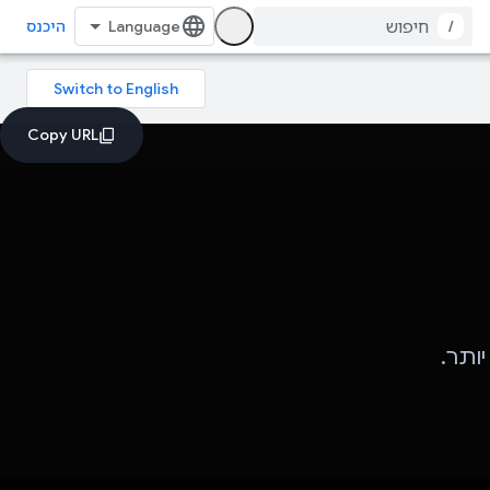
/
היכנס