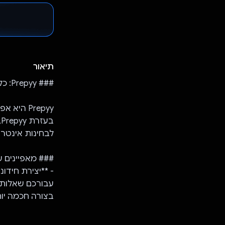
תיאור
### Prepyy: כלי עזר חכם ללמידה
Prepyy ה
לבחינות אינטראקטיב
### מאפיינים עי
בצורה חכמה יות