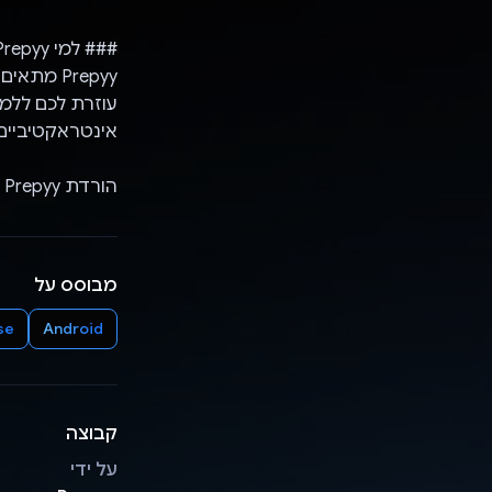
### למי Prepyy מתאים?
עוזרת לכם ללמו
אינטראקטיביים
הורדת Prepyy היא תחילת השינוי בדרך שבה אתם לומדים!
מבוסס על
se
Android
קבוצה
על ידי