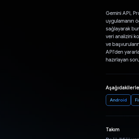
Gemini API, Pro
uygulamanın öğ
sağlayarak bun
veri analizini k
ve başvuruların
API'den yararl
hazırlayan soru
Aşağıdakilerle
Android
F
Takım