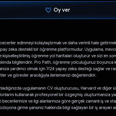
Oy ver
Oy verildi.
beceriler edinmeyi kolaylaştırmak ve daha verimli hale getirmek
apay zeka destekli bir öğrenme platformudur. Uygulama, mevc
 kişiselleştirilmiş öğrenme yol haritaları oluşturur ve sizi en so
kkında bilgilendirir. Pro Path, öğrenme yolculuğunuz boyunca 
anıza yardımcı olmak için 7/24 yapay zeka desteği sağlar ve ra
ler ve görevler aracılığıyla ilerlemenizi değerlendirir.
mladığınızda uygulamanın CV oluşturucusu, Harvard ve diğer ü
lonlarını kullanarak profesyonel bir özgeçmiş oluşturmanıza yar
i becerilerinize ve ilgi alanlarınıza göre gerçek zamanlı iş ve staj
ozisyona girme şansınız hakkında bilgi sağlayan bir iş arayan a