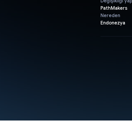
Değişikliği ya
PathMakers
Nereden
Endonezya