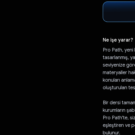
Ne işe yarar?
Pro Path, yeni 
tasarlanmış, y
seviyenize göre
materyaller ha
konuları anlam
oluşturulan test
Bir dersi tama
kurumların şab
Pro Path'te, siz
eşleştiren ve p
bulunur.