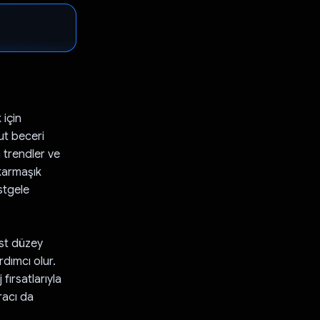
 için
ut beceri
n trendler ve
karmaşık
stgele
st düzey
dımcı olur.
 fırsatlarıyla
racı da