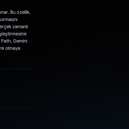
nar. Bu özellik,
turmasını
gerçek zamanlı
eşleştirmesine
o Path, Gemini
ılı olmaya