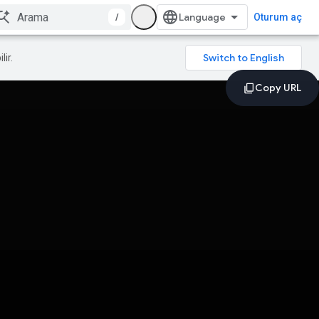
/
Oturum aç
lir.