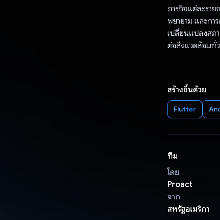
ภารกิจแต่ละรายกา
พยายาม และการกร
เปลี่ยนแปลงสภา
ต่อสิ่งแวดล้อม
สร้างขึ้นด้วย
Flutter
An
ทีม
โดย
Proact
จาก
สหรัฐอเมริกา