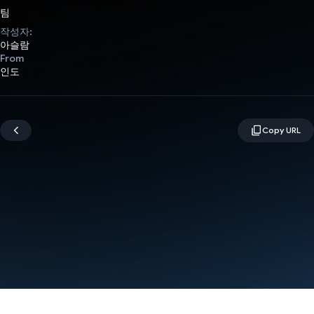
팀
작성자:
아슬람
From
인도