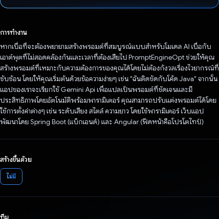
โหวตแล้ว
การทำงาน
หากเบื่อที่จะต้องพยายามสร้างพรอมต์ที่สมบูรณ์แบบสำหรับโมเดล AI เบื่อกับ
เอาต์พุตที่ไม่สอดคล้องกันและเวลาที่ต้องเสียไป PromptEngineOpt ช่วยให้คุณ
สร้างพรอมต์ที่เหมาะกับความต้องการของคุณได้โดยไม่ต้องกังวลเรื่องไวยากรณ์ที่
ซับซ้อน โดยให้คุณเริ่มต้นด้วยข้อความง่ายๆ เช่น "ฉันติดขัดกับโค้ด Java" จากนั้น
แอปของเราจะเรียกใช้ Gemini Api เพื่อแปลเป็นพรอมต์ที่ชัดเจนและมี
ประสิทธิภาพโดยอัตโนมัติพร้อมพารามิเตอร์ คุณสามารถปรับแต่งพรอมต์ได้โดย
ใช้การตั้งค่าต่างๆ เช่น ระดับเสียง สไตล์ ความยาว โดยใช้พารามิเตอร์ เว็บแอป
พัฒนาโดย Spring Boot (แบ็กเอนด์) และ Angular (ฟีดหน้าคือโปรโตไทป์)
สร้างขึ้นด้วย
ไม่มี
ทีม