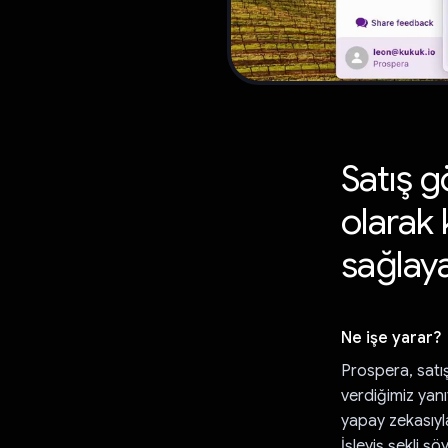
Satış 
olarak 
sağlaya
Ne işe yarar?
Prospera, satı
verdiğimiz yanı
yapay zekasıyla
İşleyiş şekli ş