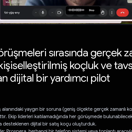
görüşmeleri sırasında gerçek z
kişiselleştirilmiş koçluk ve tav
n dijital bir yardımcı pilot
ş alanındaki yaygın bir soruna (geniş ölçekte gerçek zamanlı k
ttır. Ekip liderleri katılamadığında her görüşmede bulunabilece
 desteklenen dijital bir satış koçu oluşturduk.
öyle: Prospera, herhangi bir telefon sistemi veya toplantı aracıy