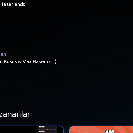
 tasarlandı:
pan
on Kukuk & Max Hasenohr)
zananlar