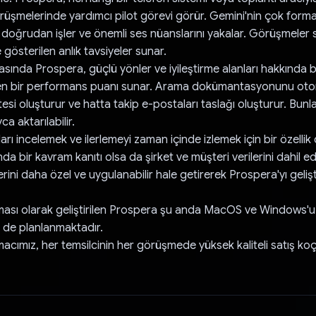
rüşmelerinde yardımcı pilot görevi görür. Gemini'nin çok formatlı
 doğrudan işler ve önemli ses nüanslarını yakalar. Görüşmeler s
 gösterilen anlık tavsiyeler sunar.
nda Prospera, güçlü yönler ve iyileştirme alanları hakkında bel
eren bir performans puanı sunar. Arama dokümantasyonunu otoma
stesi oluşturur ve hatta takip e-postaları taslağı oluşturur. Bunl
a aktarılabilir.
ı incelemek ve ilerlemeyi zaman içinde izlemek için bir özellik 
a bir kavram kanıtı olsa da şirket ve müşteri verilerini dahil 
erini daha özel ve uygulanabilir hale getirerek Prospera'yı geliş
ması olarak geliştirilen Prospera şu anda MacOS ve Windows'u 
 de planlanmaktadır.
acımız, her temsilcinin her görüşmede yüksek kaliteli satış ko