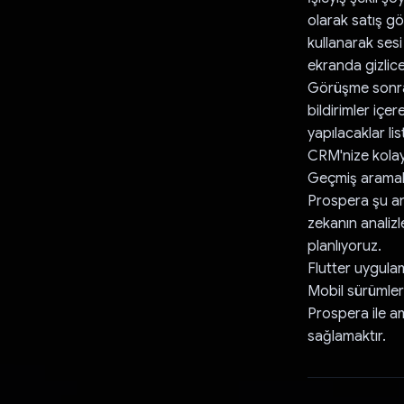
olarak satış gö
kullanarak sesi
ekranda gizlice
Görüşme sonrası
bildirimler iç
yapılacaklar li
CRM'nize kolayc
Geçmiş aramalar
Prospera şu and
zekanın analizl
planlıyoruz.
Flutter uygula
Mobil sürümler
Prospera ile am
sağlamaktır.