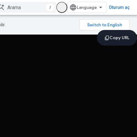
/
Oturum aç
lir.