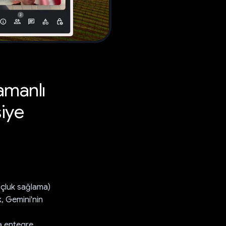
amanlı
siye
oçluk sağlama)
k, Gemini'nin
la entegre