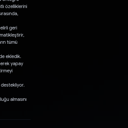
 özelliklerini
ırasında,
irli geri
tikleştirir,
arın tümü
de ekledik.
ederek yapay
tirmeyi
destekliyor.
çluğu almasını