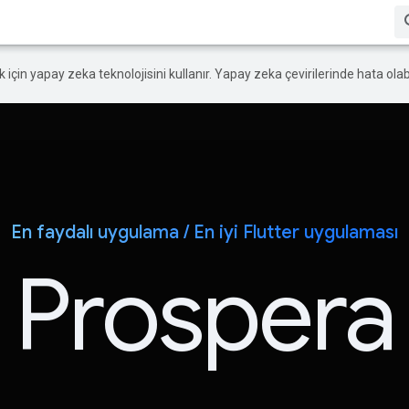
ek için yapay zeka teknolojisini kullanır. Yapay zeka çevirilerinde hata olabi
En faydalı uygulama / En iyi Flutter uygulaması
Prospera