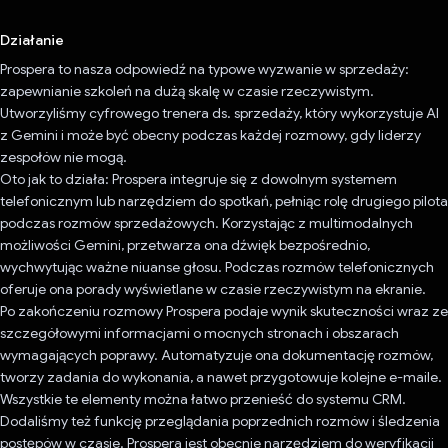
Działanie
Prospera to nasza odpowiedź na typowe wyzwanie w sprzedaży:
zapewnianie szkoleń na dużą skalę w czasie rzeczywistym.
Utworzyliśmy cyfrowego trenera ds. sprzedaży, który wykorzystuje AI
z Gemini i może być obecny podczas każdej rozmowy, gdy liderzy
zespołów nie mogą.
Oto jak to działa: Prospera integruje się z dowolnym systemem
telefonicznym lub narzędziem do spotkań, pełniąc rolę drugiego pilota
podczas rozmów sprzedażowych. Korzystając z multimodalnych
możliwości Gemini, przetwarza ona dźwięk bezpośrednio,
wychwytując ważne niuanse głosu. Podczas rozmów telefonicznych
oferuje ona porady wyświetlane w czasie rzeczywistym na ekranie.
Po zakończeniu rozmowy Prospera podaje wynik skuteczności wraz ze
szczegółowymi informacjami o mocnych stronach i obszarach
wymagających poprawy. Automatyzuje ona dokumentację rozmów,
tworzy zadania do wykonania, a nawet przygotowuje kolejne e-maile.
Wszystkie te elementy można łatwo przenieść do systemu CRM.
Dodaliśmy też funkcję przeglądania poprzednich rozmów i śledzenia
postępów w czasie. Prospera jest obecnie narzędziem do weryfikacji