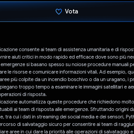
Vota
Ho votato
icazione consente ai team di assistenza umanitaria e di rispost
ornire aiuti critici in modo rapido ed efficace dove sono più ne
le emergenze si basano spesso su noiose procedure manuali per
are le risorse e comunicare informazioni vitali. Ad esempio, q
 aree più colpite da un incendio boschivo o da un uragano, i pr
mpiegano troppo tempo a esaminare le immagini satellitari e ae
perazioni di risposta.
licazione automatizza queste procedure che richiedono molt
ttuabili ai team di risposta alle emergenze. Sfruttando origini d
e, tra cui i dati in streaming dei social media e dei sensori, Py
ercorso di salvataggio sicuro per consentire ai team di raggiu
liare aree in cui dare la priorità alle operazioni di salvataggio 