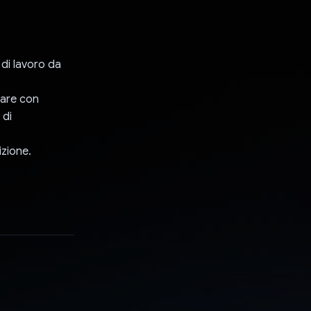
 di lavoro da
zare con
 di
izione.