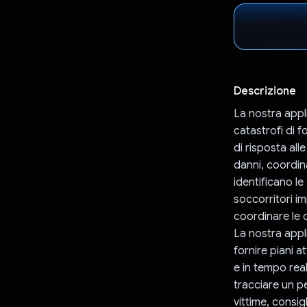
Descrizione
La nostra appl
catastrofi di f
di risposta al
danni, coordin
identificano le
soccorritori i
coordinare le o
La nostra app
fornire piani a
e in tempo real
tracciare un p
vittime, consig