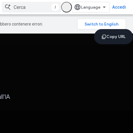
/
Accedi
rebbero contenere errori.
l'IA