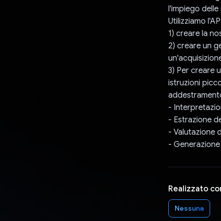
l'impiego delle
Utilizziamo l'A
1) creare la no
2) creare un ge
un'acquisizion
3) Per creare 
istruzioni pic
addestrament
- Interpretazi
- Estrazione de
- Valutazione d
- Generazione d
Realizzato co
Nessuna