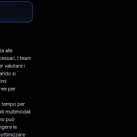
a alle
cessari. I team
 valutare i
uando si
imi
ree per
o tempo per
ati multimodali
tho può
ngere le
e ottimizzare