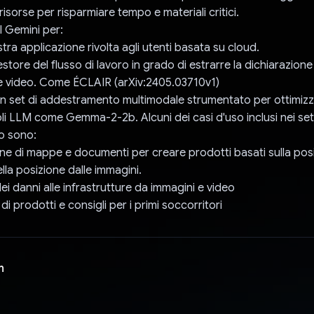
 risorse per risparmiare tempo e materiali critici.
PI Gemini per:
stra applicazione rivolta agli utenti basata su cloud.
store del flusso di lavoro in grado di estrarre la dichiarazione
e video. Come ÉCLAIR (arXiv:2405.03710v1)
un set di addestramento multimodale strumentato per ottimiz
coli LLM come Gemma-2-2b. Alcuni dei casi d'uso inclusi nei set
o sono:
one di mappe e documenti per creare prodotti basati sulla pos
lla posizione dalle immagini.
ei danni alle infrastrutture da immagini e video
i prodotti e consigli per i primi soccorritori
n