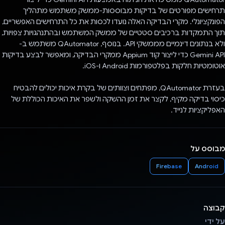
תרחישים מפורטים של בדיקות מבוססות-ממשק משתמש מתהליך
הפונקציונלי. מקרי הבדיקה האלה נועדו לכסות את כל התרחישים האפשריים,
תוך התמקדות ברכיבים סטטיים של ממשק המשתמש ובהתנהגויות צפויות,
ולא בנתונים דינמיים מממשקי API. בנוסף, QAutomator משתמש ב-
Gemini API כדי ליצור קוד Appium ממקרי הבדיקה, ומאפשר לבצע בדיקות
אוטומטיות חלקות בפלטפורמות Android ו-iOS.
בעזרת QAutomator, מפתחים וצוותים של בקרת איכות יכולים להבטיח
כיסוי בדיקה מקיף, לקצר את זמן ההשקה ולשפר את האיכות הכוללת של
האפליקציות לנייד.
מבוסס על
Firebase
Android
קבוצה
על ידי