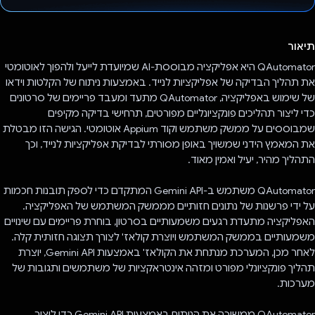
הצבעת!
תיאור
QAutomator היא אפליקציה מבוססת-AI שמיועדת לייעל ולהפוך לאוטומטי
את תהליך הבדיקה של אפליקציות לנייד. באמצעות ניתוח של הקלטות וידאו
של שימוש באפליקציה, QAutomator מתעד ומעבד פריימים של סרטונים
כדי ליצור תהליכים פונקציונליים מפורטים, תרחישי בדיקה מקיפים
שמבוססים על ממשק משתמש וקוד Appium אוטומטי. הגישה הזו מבטלת
את המאמץ הידני שמשויך באופן מסורתי לבדיקת אפליקציות לנייד, וכך
התהליך מהיר, יעיל ואמין מאוד.
QAutomator משתמש ב-Gemini API המתקדם כדי לספק תובנות חכמות
על ידי פרשנות של נתונים חזותיים מממשק המשתמש של האפליקציה.
האפליקציה מתעדת רגעים משמעותיים בסרטון, בוחרת פריימים עם שינויים
משמעותיים בממשק המשתמש ויוצרת קולאז' לצורך תצוגה חזותית קלה.
לאחר מכן, המערכת מנתחת את הקולאז' באמצעות Gemini API, יוצרת
תהליך פונקציונלי מפורט ומזהה אינטראקציות של משתמשים ותגובות של
מערכות.
QAutomator ממשיכה את הניתוח באמצעות Gemini API כדי ליצור