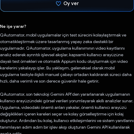
Oy ver
Oy verildi.
Ne işe yarar?
QAutomator, mobil uygulamalar için test sürecini kolaylaştırmak ve
otomatikleştirmek üzere tasarlanmış yapay zeka destekli bir
uygulamadır. QAutomator, uygulama kullanımının video kayıtlarını
analiz ederek ayrıntılı işlevsel akışlar, kapsamlı kullanıcı arayüzüne
dayalı test örnekleri ve otomatik Appium kodu oluşturmak için video
karelerini yakalayıp işler. Bu yaklaşım, geleneksel olarak mobil
uygulama testiyle ilişkili manuel çabayı ortadan kaldırarak süreci daha
hızlı, daha verimli ve son derece güvenilir hale getirir.
QAutomator, son teknoloji Gemini API'den yararlanarak uygulamanın
kullanıcı arayüzündeki görsel verileri yorumlayarak akıllı analizler sunar.
Uygulama, videodaki önemli anları yakalar, önemli kullanıcı arayüzü
değişiklikleri içeren kareleri seçer ve kolay görselleştirme için kolaj
oluşturur. Ardından bu kolaj, kullanıcı etkileşimlerini ve sistem yanıtlarını
tanımlayan adım adım bir işlev akışı oluşturan Gemini API kullanılarak
analiz edilir.