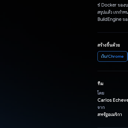
ซ์ Docker ของบ
สรุปแล้ว เรากำห
BuildEngine ของเ
สร้างขึ้นด้วย
เว็บ/Chrome
ทีม
โดย
Carlos Echeve
จาก
สหรัฐอเมริกา