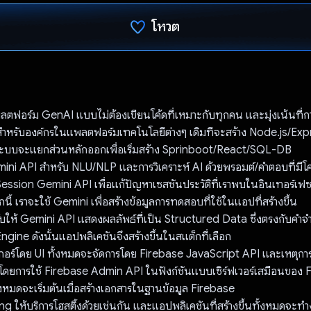
โหวต
โหวตแล้ว
ฟอร์ม GenAI แบบไม่ต้องเขียนโค้ดที่เหมาะกับทุกคน และมุ่งเน้นที่ก
ําหรับองค์กรในแพลตฟอร์มเทคโนโลยีต่างๆ เดิมทีจะสร้าง Node.js/Ex
บจะแยกส่วนหลักออกเพื่อเริ่มสร้าง Sprinboot/React/SQL-DB
ni API สําหรับ NLU/NLP และการวิเคราะห์ AI ด้วยพรอมต์/คําตอบที่มีโค
ession Gemini API เพื่อแก้ปัญหาเซสชันประวัติที่เราพบในอินเทอร์เ
 เราจะใช้ Gemini เพื่อสร้างข้อมูลการทดสอบที่ใช้ในแอปที่สร้างขึ้น
ให้ Gemini API แสดงผลลัพธ์ที่เป็น Structured Data ซึ่งตรงกับคำจ
Engine ดังนั้นแอปพลิเคชันจึงสร้างขึ้นในสแต็กที่เลือก
เกอร์โดย UI ทั้งหมดจะจัดการโดย Firebase JavaScript API และเหตุการณ์
โดยการใช้ Firebase Admin API ในฟังก์ชันแบบเซิร์ฟเวอร์เสมือนของ 
้งหมดจะเริ่มต้นเมื่อสร้างเอกสารในฐานข้อมูล Firebase
g ให้บริการโฮสติ้งด้วยเช่นกัน และแอปพลิเคชันที่สร้างขึ้นทั้งหมดจ