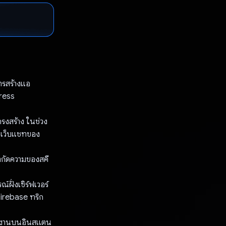
ารสร้างแอ
press
รงสร้าง ในช่วง
ฟซเว็บแชทของ
ำกัดความของสคี
ฝั่งเซิร์ฟเวอร์
Firebase ทริก
ะทำงานบนอินสแตน