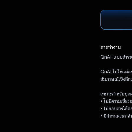
การทำงาน
QnAI: แบบสํารว
QnAI ไม่ใช่แค่แ
สัมภาษณ์เชิงลึกเข
เหมาะสําหรับทุกค
• ไม่มีความเชี่ยวช
• ไม่ชอบการโต้
• มีกําหนดเวลาจํา