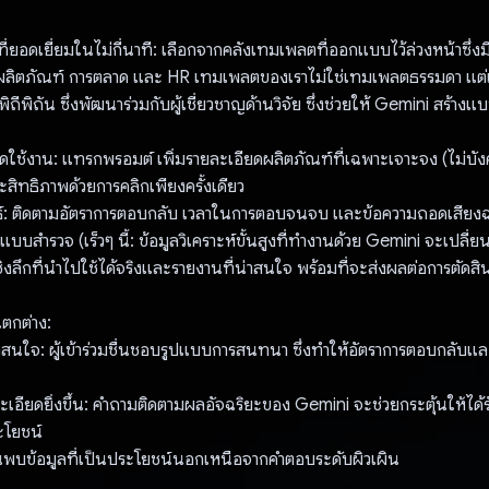
ี่ยอดเยี่ยมในไม่กี่นาที: เลือกจากคลังเทมเพลตที่ออกแบบไว้ล่วงหน้าซึ่งม
บผลิตภัณฑ์ การตลาด และ HR เทมเพลตของเราไม่ใช่เทมเพลตธรรมดา แต่เ
ีพิถัน ซึ่งพัฒนาร่วมกับผู้เชี่ยวชาญด้านวิจัย ซึ่งช่วยให้ Gemini สร้างแ
ิดใช้งาน: แทรกพรอมต์ เพิ่มรายละเอียดผลิตภัณฑ์ที่เฉพาะเจาะจง (ไม่บัง
ะสิทธิภาพด้วยการคลิกเพียงครั้งเดียว
พธ์: ติดตามอัตราการตอบกลับ เวลาในการตอบจนจบ และข้อความถอดเสียงฉบั
บสํารวจ (เร็วๆ นี้: ข้อมูลวิเคราะห์ขั้นสูงที่ทำงานด้วย Gemini จะเปลี่
ิงลึกที่นําไปใช้ได้จริงและรายงานที่น่าสนใจ พร้อมที่จะส่งผลต่อการตัดสิน
แตกต่าง:
าสนใจ: ผู้เข้าร่วมชื่นชอบรูปแบบการสนทนา ซึ่งทําให้อัตราการตอบกลับแ
ี่ละเอียดยิ่งขึ้น: คำถามติดตามผลอัจฉริยะของ Gemini จะช่วยกระตุ้นให้ได้
ะโยชน์
ค้นพบข้อมูลที่เป็นประโยชน์นอกเหนือจากคำตอบระดับผิวเผิน