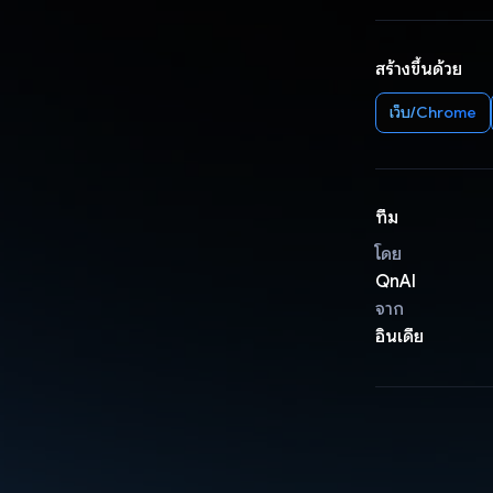
สร้างขึ้นด้วย
เว็บ/Chrome
ทีม
โดย
QnAI
จาก
อินเดีย