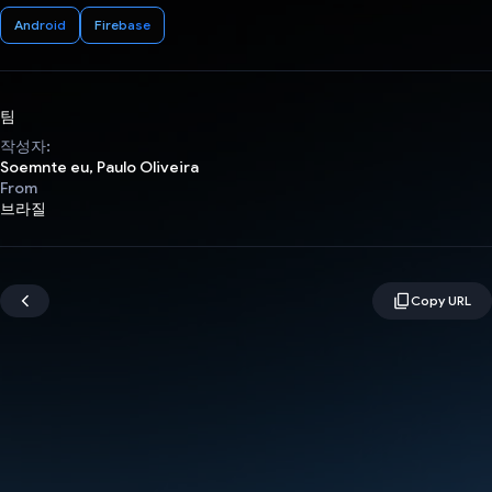
Android
Firebase
팀
작성자:
Soemnte eu, Paulo Oliveira
From
브라질