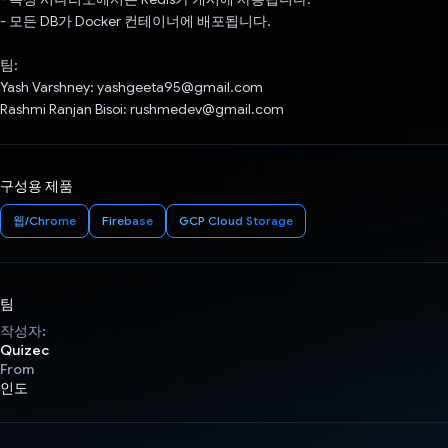
- 모든 DB가 Docker 컨테이너에 배포됩니다.
팀:
Yash Varshney: yashgeeta95@gmail.com
Rashmi Ranjan Bisoi: rushmedev@gmail.com
구성용 제품
웹/Chrome
Firebase
GCP Cloud Storage
팀
작성자:
Quizec
From
인도