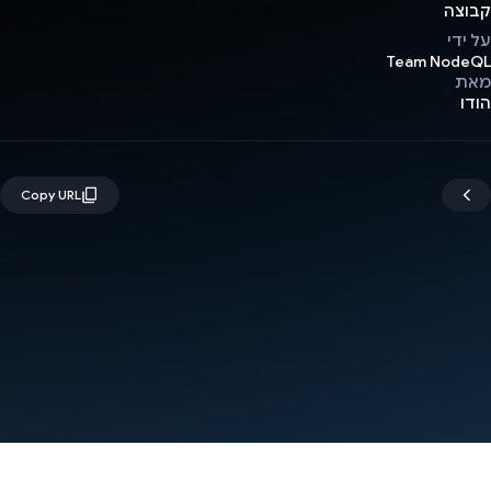
קבוצה
על ידי
Team NodeQL
מאת
הודו