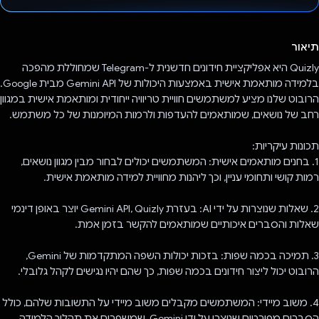
הצבעת!
תיאור
Quizly היא אפליקציית חידונים חדשנית ל-Telegram שמחוללת מהפכה
בלמידה מותאמת אישית באמצעות היכולות של Gemini API מבית Google.
הרובוט שלנו מציע למשתמשים חוויית טריוויה ייחודית ומותאמת אישית במגוון
רחב של נושאים, שמותאמים להעדפות ולרמות המיומנות של כל משתמש.
תכונות עיקריות:
1. בחנים מותאמים אישית: המשתמשים יכולים לבחור מבין מגוון נושאים,
רמות קושי ותחומי עניין, וכך ליהנות מחוויית למידה מותאמת אישית.
2. שאלות שנוצרות על ידי AI: בעזרת Gemini API, Quizly יוצר באופן דינמי
שאלות והסברים איכותיים שמותאמים להקשר בזמן אמת.
3. תמיכה בכמה שפות: בזכות יכולות השפה המתקדמות של Gemini,
הרובוט יכול ליצור חידונים בכמה שפות, כך שהם יהיו נגישים לקהל גלובלי.
4. משוב מיידי: המשתמשים מקבלים משוב מיידי על התשובות שלהם, כולל
הסברים מפורטים שנוצרו על ידי Gemini, שמשפרים את תהליך הלמידה.