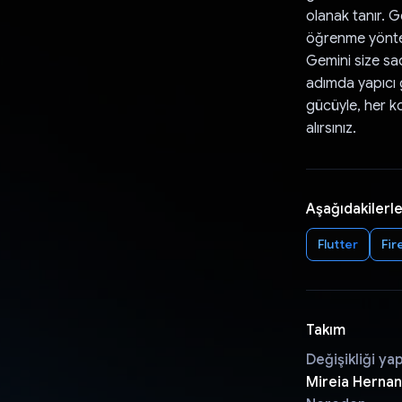
olanak tanır. G
öğrenme yöntem
Gemini size sa
adımda yapıcı g
gücüyle, her k
alırsınız.
Aşağıdakilerle
Flutter
Fir
Takım
Değişikliği ya
Mireia Hernan