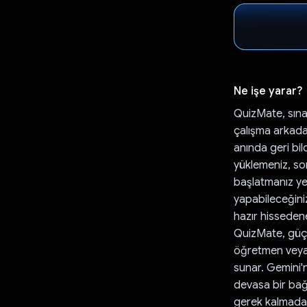
Ne işe yarar?
QuizMate, sına
çalışma arkadaş
anında geri bil
yüklemeniz, sor
başlatmanız yet
yapabileceğinizl
hazır hissedene
QuizMate, güçlü
öğretmen veya e
sunar. Gemini'n
devasa bir ba
gerek kalmadan