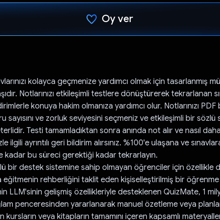
Oy ver
Oy verildi.
vlarınızı kolayca geçmenize yardımcı olmak için tasarlanmış m
ıdır. Notlarınızı etkileşimli testlere dönüştürerek tekrarlanan s
dirimlerle konuya hakim olmanıza yardımcı olur. Notlarınızı PDF
u sayısını ve zorluk seviyesini seçmeniz ve etkileşimli bir sözlü 
erlidir. Testi tamamladıktan sonra anında not alır ve nasıl daha 
e ilgili ayrıntılı geri bildirim alırsınız. %100'e ulaşana ve sınav
 kadar bu süreci gerektiği kadar tekrarlayın.
 bir destek sistemine sahip olmayan öğrenciler için özellikle de
ğitmenin rehberliğini taklit eden kişiselleştirilmiş bir öğrenm
in LLM'sinin gelişmiş özellikleriyle desteklenen QuizMate, 1 mil
ğlam penceresinden yararlanarak manuel özetleme veya plan
 kursların veya kitapların tamamını içeren kapsamlı materyall