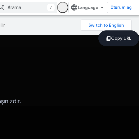
/
Oturum aç
lir.
ınızdır.