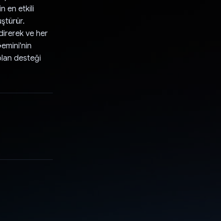
n en etkili
ştürür.
direrek ve her
emini'nin
olan desteği