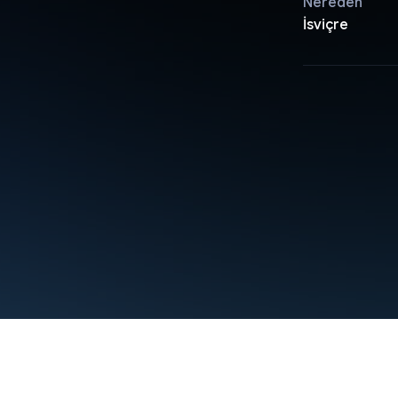
Nereden
İsviçre