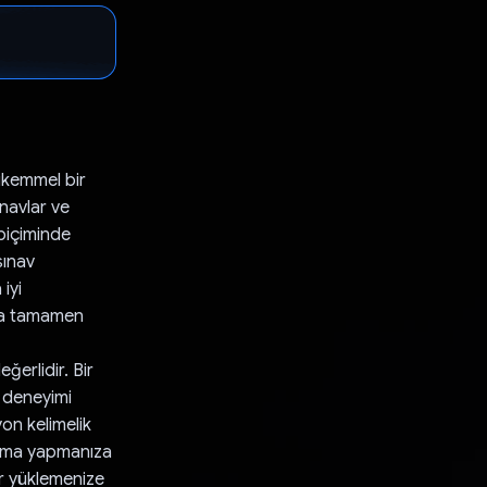
ükemmel bir
ınavlar ve
 biçiminde
sınav
iyi
lara tamamen
ğerlidir. Bir
e deneyimi
yon kelimelik
lama yapmanıza
er yüklemenize