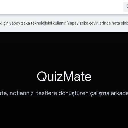
ek için yapay zeka teknolojisini kullanır. Yapay zeka çevirilerinde hata olabi
QuizMate
e, notlarınızı testlere dönüştüren çalışma arkadaş