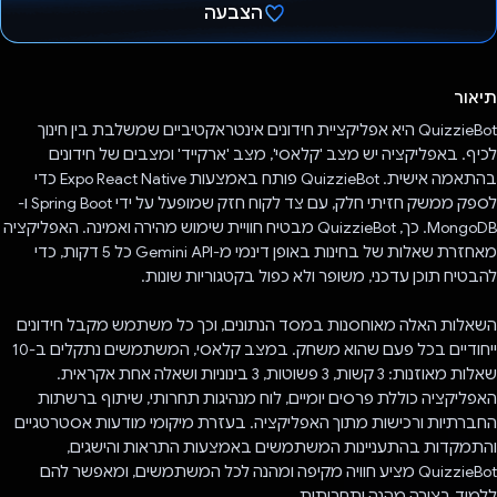
הצבעה
הצבעת!
תיאור
QuizzieBot היא אפליקציית חידונים אינטראקטיביים שמשלבת בין חינוך
לכיף. באפליקציה יש מצב 'קלאסי', מצב 'ארקייד' ומצבים של חידונים
בהתאמה אישית. QuizzieBot פותח באמצעות Expo React Native כדי
לספק ממשק חזיתי חלק, עם צד לקוח חזק שמופעל על ידי Spring Boot ו-
MongoDB. כך, QuizzieBot מבטיח חוויית שימוש מהירה ואמינה. האפליקציה
מאחזרת שאלות של בחינות באופן דינמי מ-Gemini API כל 5 דקות, כדי
להבטיח תוכן עדכני, משופר ולא כפול בקטגוריות שונות.
השאלות האלה מאוחסנות במסד הנתונים, וכך כל משתמש מקבל חידונים
ייחודיים בכל פעם שהוא משחק. במצב קלאסי, המשתמשים נתקלים ב-10
שאלות מאוזנות: 3 קשות, 3 פשוטות, 3 בינוניות ושאלה אחת אקראית.
האפליקציה כוללת פרסים יומיים, לוח מנהיגות תחרותי, שיתוף ברשתות
החברתיות ורכישות מתוך האפליקציה. בעזרת מיקומי מודעות אסטרטגיים
והתמקדות בהתעניינות המשתמשים באמצעות התראות והישגים,
QuizzieBot מציע חוויה מקיפה ומהנה לכל המשתמשים, ומאפשר להם
ללמוד בצורה מהנה ותחרותית.