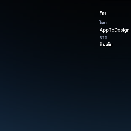
ทีม
โดย
AppToDesign
จาก
อินเดีย