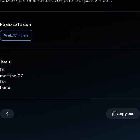
funziona perfettamente su computer e dispositivi mobili.
Realizzato con
Web/Chrome
Team
Di
martian.07
Da
India