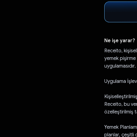
Ne işe yarar?
Receito, kişise
yemek pişirme 
uygulamasıdır.
Uygulama İşlevi
Kişiselleştirilm
Receito, bu ver
özelleştirilmiş 
Yemek Planlama:
planlar, çeşitl