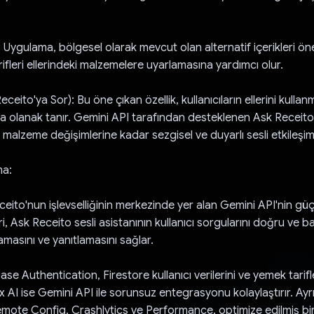
: Uygulama, bölgesel olarak mevcut olan alternatif içerikleri ö
tarifleri ellerindeki malzemelere uyarlamasına yardımcı olur.
Receito'ya Sor): Bu öne çıkan özellik, kullanıcıların ellerini kull
a olanak tanır. Gemini API tarafından desteklenen Ask Receito
 malzeme değişimlerine kadar sezgisel ve duyarlı sesli etkileşim
ma:
eito'nun işlevselliğinin merkezinde yer alan Gemini API'nin güç
eri, Ask Receito sesli asistanının kullanıcı sorgularını doğru ve
masını ve yanıtlamasını sağlar.
ase Authentication, Firestore kullanıcı verilerini ve yemek tarifl
 AI ise Gemini API ile sorunsuz entegrasyonu kolaylaştırır. Ay
ote Config, Crashlytics ve Performance, optimize edilmiş bir 