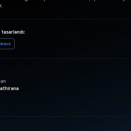
r.
 tasarlandı:
ebase
pan
athirana