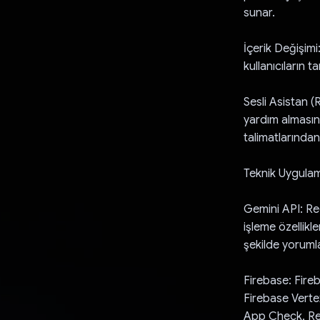
sunar.
İçerik Değişimi
kullanıcıların 
Sesli Asistan (
yardım almasın
talimatlarından
Teknik Uygula
Gemini API: Rec
işleme özellikl
şekilde yorumla
Firebase: Fireb
Firebase Vertex
App Check, Rem