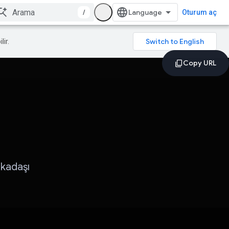
/
Oturum aç
lir.
rkadaşı