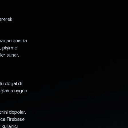
nererek
anmadan anında
, pişirme
ler sunar.
lü doğal dil
 bağlama uygun
erini depolar.
rıca Firebase
kullanıcı