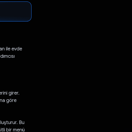
tan ile evde
dımcısı
ini girer.
rına göre
luşturur. Bu
itli bir menü