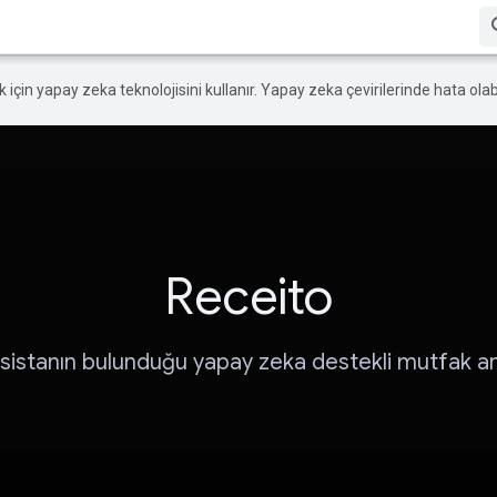
ek için yapay zeka teknolojisini kullanır. Yapay zeka çevirilerinde hata olabi
Receito
asistanın bulunduğu yapay zeka destekli mutfak a