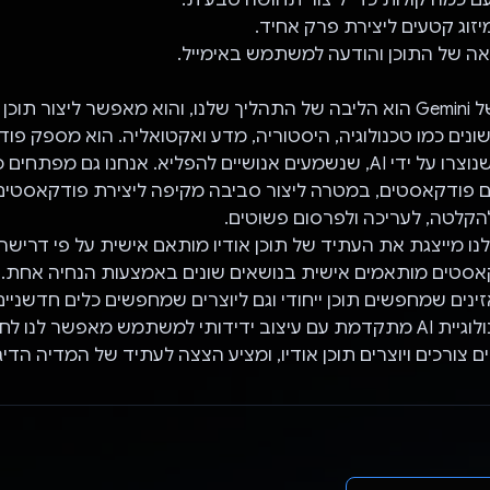
ממשק ה-API של Gemini הוא הליבה של התהליך שלנו, והוא מאפשר ליצור תוכ
ונים כמו טכנולוגיה, היסטוריה, מדע ואקטואליה. הוא מספק פו
באיכות גבוהה שנוצרו על ידי AI, שנשמעים אנושיים להפליא. אנחנו גם מ
ם פודקאסטים, במטרה ליצור סביבה מקיפה ליצירת פודקאסטי
הקלטה, לעריכה ולפרסום פשוטים.
ו מייצגת את העתיד של תוכן אודיו מותאם אישית על פי דריש
קאסטים מותאמים אישית בנושאים שונים באמצעות הנחיה אחת. 
ינים שמחפשים תוכן ייחודי וגם ליוצרים שמחפשים כלים חדשניים
השילוב של טכנולוגיית AI מתקדמת עם עיצוב ידידותי למשתמש מאפשר לנ
ם צורכים ויוצרים תוכן אודיו, ומציע הצצה לעתיד של המדיה הדיג