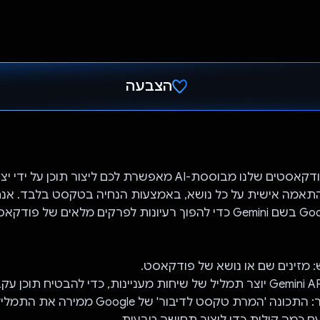
הצבעה
הצבעת!
פלטפורמת הפודקאסטים שלנו מבוססת-AI מאפשרת לכם ליצור תוכן על ידי
אמה אישית על כל נושא, באמצעות הנחיה בטקסט בלבד. אנ
3. סינתזת דיבור: התכונה 'המרת טקסט לדיבור' של Google מ
ם כמה קולות כדי ליצור תחושה טבעית.