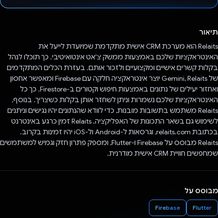
הצבעת!
תיאור
Relaits הוא מערכת CRM אישית מתקדמת שמיועדת לייעל את
האינטראקציות שלכם באמצעות ממשק צ'אט אינטואיטיבי. כך תוכלו לנהל
בקלות קשרים אישיים ומקצועיים ולזכור אותם. בעזרת הכלים המתקדמים
של Gemini, Relaits יוצר אינטראקציה חלקה עם Firebase ומאפשר אחסון
ואחזור יעילים של נתונים באמצעות חיפוש וקטורים ב-Firestore. כך כל
האינטראקציות שלכם נשמרות וניתן לשחזר אותן בקלות כשצריך. בנוסף,
Relaits משתמש בתשובות מובנות, כדי לוודא שהנתונים יהיו נגישים וניתנים
לשימוש גם בשאר התכונות של האפליקציה. Relaits זמין כרגע באינטרנט
בכתובת relaits.com, וגרסאות ל-Android ול-iOS יהיו זמינות בקרוב.
Relaits מבוסס על Firebase ו-Flutter, ומספק פתרון חזק וגמיש למשתמשים
שמחפשים חוויית CRM אישית מודרנית.
מבוסס על
Firebase
Flutter