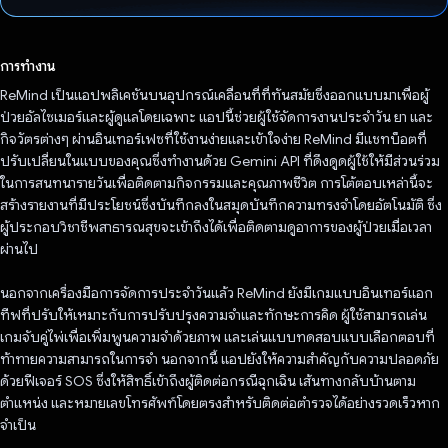
โหวตแล้ว
การทำงาน
ReMind เป็นแอปพลิเคชันบนอุปกรณ์เคลื่อนที่ที่ทันสมัยซึ่งออกแบบมาเพื่อผู้
ป่วยอัลไซเมอร์และผู้ดูแลโดยเฉพาะ แอปนี้ช่วยผู้ใช้จัดการงานประจำวัน ยา และ
กิจวัตรต่างๆ ผ่านอินเทอร์เฟซที่ใช้งานง่ายและเข้าใจง่าย ReMind มีแชทบ็อตที่
ปรับเปลี่ยนในแบบของคุณซึ่งทำงานด้วย Gemini API ที่ดึงดูดผู้ใช้ให้มีส่วนร่วม
ในการสนทนารายวันเพื่อติดตามกิจกรรมและคุณภาพชีวิต การโต้ตอบเหล่านี้จะ
สร้างรายงานที่มีประโยชน์ซึ่งบันทึกลงในสมุดบันทึกความทรงจำโดยอัตโนมัติ ซึ่ง
ผู้ประกอบวิชาชีพสาธารณสุขจะเข้าถึงได้เพื่อติดตามดูอาการของผู้ป่วยเมื่อเวลา
ผ่านไป
นอกจากเครื่องมือการจัดการประจำวันแล้ว ReMind ยังมีเกมแบบอินเทอร์แอก
ทีฟที่ปรับให้เหมาะกับการปรับปรุงความจำและทักษะการคิด ผู้ใช้สามารถเล่น
เกมจับคู่ไพ่เพื่อเพิ่มพูนความจำด้วยภาพ และเล่นแบบทดสอบแบบเลือกตอบที่
ท้าทายความสามารถในการจำ นอกจากนี้ แอปยังให้ความสำคัญกับความปลอดภัย
ด้วยฟีเจอร์ SOS ซึ่งให้สิทธิ์เข้าถึงผู้ติดต่อกรณีฉุกเฉิน เส้นทางกลับบ้านตาม
ตำแหน่ง และหมายเลขโทรศัพท์โดยตรงสำหรับติดต่อตำรวจได้อย่างรวดเร็วหาก
จำเป็น