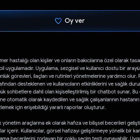
Oy ver
Oy verildi.
er hastalığı olan kişiler ve onların bakıcılarına özel olarak tas
obil uygulamadır. Uygulama, sezgisel ve kullanıcı dostu bir arayüz
ünlük görevleri, ilaçları ve rutinleri yönetmelerine yardımcı olur.
fından desteklenen ve kullanıcıların etkinliklerini ve sağlık duru
ük sohbetlere dahil olan kişiselleştirilmiş bir chatbot sunar. Bu e
ne otomatik olarak kaydedilen ve sağlık çalışanlarının hastan
lemek için erişebildiği yararlı raporlar oluşturur.
yönetim araçlarına ek olarak hafıza ve bilişsel becerileri geliş
lar içerir. Kullanıcılar, görsel hafızayı geliştirmeye yönelik bir k
ama becerilerini zorlayan bir çoklu seçim testi oynayabilir. Uyg