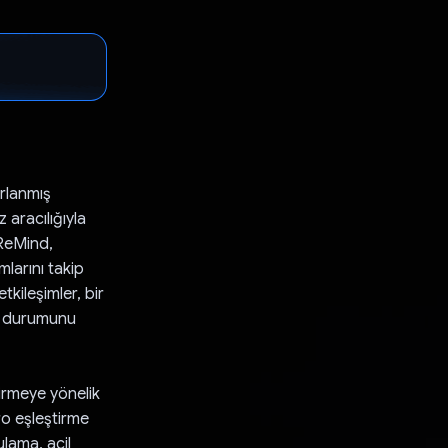
arlanmış
 aracılığıyla
 ReMind,
mlarını takip
tkileşimler, bir
ın durumunu
tirmeye yönelik
aro eşleştirme
ulama, acil