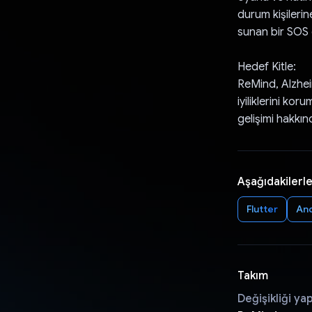
durum kişilerin
sunan bir SOS ö
Hedef Kitle:
ReMind, Alzheim
iyiliklerini kor
gelişimi hakkınd
Aşağıdakilerle
Flutter
An
Takım
Değişikliği ya