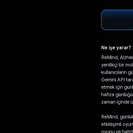
Ne işe yarar?
ReMind, Alzheim
yenilikçi bir m
kullanıcıların g
Gemini API tara
etmek için günl
hafıza günlüğü
zaman içinde iz
ReMind, günlük 
etkileşimli oyun
oyunu ve hatırl