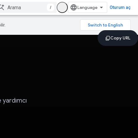
/
Oturum aç
lir.
 yardımcı