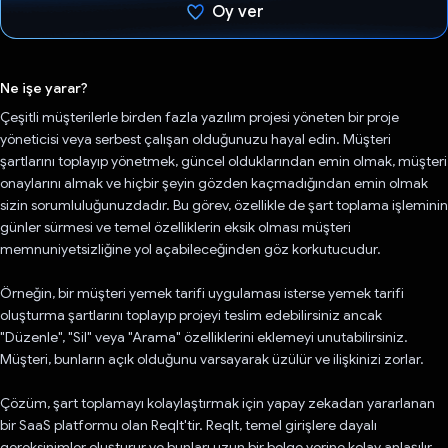
Oy ver
Oy verildi.
Ne işe yarar?
Çeşitli müşterilerle birden fazla yazılım projesi yöneten bir proje
yöneticisi veya serbest çalışan olduğunuzu hayal edin. Müşteri
şartlarını toplayıp yönetmek, güncel olduklarından emin olmak, müşteri
onaylarını almak ve hiçbir şeyin gözden kaçmadığından emin olmak
sizin sorumluluğunuzdadır. Bu görev, özellikle de şart toplama işleminin
günler sürmesi ve temel özelliklerin eksik olması müşteri
memnuniyetsizliğine yol açabileceğinden göz korkutucudur.
Örneğin, bir müşteri yemek tarifi uygulaması isterse yemek tarifi
oluşturma şartlarını toplayıp projeyi teslim edebilirsiniz ancak
"Düzenle", "Sil" veya "Arama" özelliklerini eklemeyi unutabilirsiniz.
Müşteri, bunların açık olduğunu varsayarak üzülür ve ilişkinizi zorlar.
Çözüm, şart toplamayı kolaylaştırmak için yapay zekadan yararlanan
bir SaaS platformu olan ReqIt'tir. ReqIt, temel girişlere dayalı
gereksinimler oluşturur ve bunları uzun bir belge yerine kolay anlaşılır