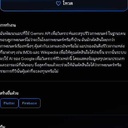
โหวต
โหวตแล้ว
การทำงาน
ฉันพัฒนาแอปที่ใช้ Gemini API เพื่อวิเคราะห์และสรุปรีวิวภาพยนตร์ ในฐานะคน
ชอบดูภาพยนตร์ไม่ว่าจะในโรงภาพยนตร์หรือที่บ้าน ฉันมักตัดสินใจยากว่า
ภาพยนตร์เรื่องหนึ่งๆ คุ้มค่ากับเวลาและเงินหรือไม่ แอปของฉันดึงรีวิวจากแหล่ง
ที่มาต่างๆ เช่น IMDb และ Wikipedia เพื่อให้คุณตัดสินใจได้ง่ายขึ้น จากนั้นระบบ
จะใช้ AI ของ Google เพื่อวิเคราะห์รีวิวเหล่านี้ โดยแสดงข้อมูลสรุปตามประเภท
และอารมณ์ที่ฉันชอบ ซึ่งสุดท้ายแล้วจะช่วยให้ฉันตัดสินใจได้ว่าภาพยนตร์หรือ
รายการทีวีนั้นคุ้มค่าที่จะลงทุนหรือไม่
สร้างขึ้นด้วย
Flutter
Firebase
ทีม