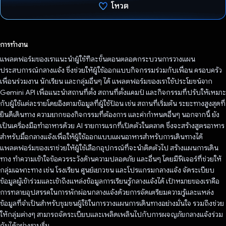
โหวต
โหวตแล้ว
การทำงาน
แพลตฟอร์มของเราแนะนำผู้ใช้ทีละขั้นตอนตลอดกระบวนการวางแผน
ประสบการณ์กลางแจ้ง ซึ่งช่วยให้ผู้ใช้ออกแบบกิจกรรมร่วมกับเพื่อน ครอบครัว
เพื่อนร่วมงาน นักเรียน และกลุ่มอื่นๆ ได้ แพลตฟอร์มของเราใช้ประโยชน์จาก
Gemini API เพื่อแนะนำสถานที่ตั้ง สถานที่ตั้งแคมป์ และกิจกรรมที่ปรับให้เหมาะ
กับผู้ใช้แต่ละรายโดยอิงตามข้อมูลที่ผู้ใช้ป้อน เช่น สถานที่เริ่มต้น ระยะทางสูงสุดที่
ยินดีเดินทาง ความยากของกิจกรรมที่ต้องการ และค่ากําหนดอื่นๆ นอกจากนี้ ยัง
เป็นเครื่องมือทำอาหารด้วย AI รายการแรกที่เปิดตัวในตลาด ซึ่งจะสร้างสูตรอาหาร
สำหรับมื้อกลางแจ้งเพื่อให้ผู้ใช้ออกแบบแผนอาหารสำหรับการเดินทางได้
แพลตฟอร์มของเราช่วยให้ผู้ใช้เลือกอุปกรณ์ที่จะนำติดตัวไป สร้างแผนการเดิน
ทาง ทำความเข้าใจข้อควรระวังด้านความปลอดภัย และอื่นๆ โดยมีฟีเจอร์ที่ช่วยให้
กลุ่มเฉพาะทาง เช่น โรงเรียน ศูนย์เยาวชน และโปรแกรมกลางแจ้ง จัดระเบียบ
ข้อมูลผู้เข้าร่วมและเข้าถึงแหล่งข้อมูลการเรียนรู้กลางแจ้งได้ เป้าหมายของเราคือ
การทลายอุปสรรคในการพักผ่อนกลางแจ้งด้วยการจัดเตรียมความรู้และแหล่ง
ข้อมูลที่จำเป็นสำหรับชุมชนผู้ใช้ในการวางแผนการเดินทางอย่างมั่นใจ รวมถึงช่วย
ให้กลุ่มต่างๆ สามารถจัดระเบียบและเพลิดเพลินไปกับการผจญภัยกลางแจ้งร่วม
กันได้อย่างราบรื่น