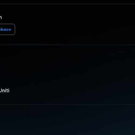
n
ebase
Uniti