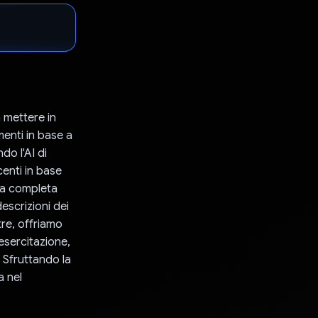
 mettere in
enti in base a
do l'AI di
enti in base
nza completa
descrizioni dei
tre, offriamo
esercitazione,
. Sfruttando la
a nel