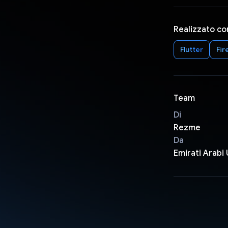
Realizzato co
Flutter
Fir
Team
Di
Rezme
Da
Emirati Arabi 