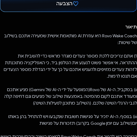
הצבעה
הצבעת!
תיאור
Rovo Wake Coach היא עוזרת AI מותאמת אישית שמעירה אתכם בשילוב
של שיטות:
1) אתם צריכים ללכת מספר צעדים מוגדר מראש כדי להשבית את
ההתראה. אי אפשר פשוט לנענע את הטלפון ביד, כי האפליקציה מתוכנתת
לזהות צעדים מזויפים ולהעניש אתכם על כך על ידי הגדלת מספר הצעדים
אם תנסו לרמות.
ii) במקביל, ה-AI של Rovo(המופעל על ידי ה-AI של Gemini) מניע אתכם
ומעודד אתכם לקום מהמיטה באמצעות שילוב של מניעים וגם דחיפה קלה
לגבי הרגלי השינה שלכם. (השילוב מתוכנן לפעילות השינה)
iii) בנוסף, ה-AI יזכיר על פגישות חשובות שנקבעו ויש להתחיל בהן באותו
יום(שילוב עם יומן Google בקרוב) תזכורות על פגישות
המטרה היא להפוך את Rovo Wake Coach למאמן השינה וההתעוררות האישי