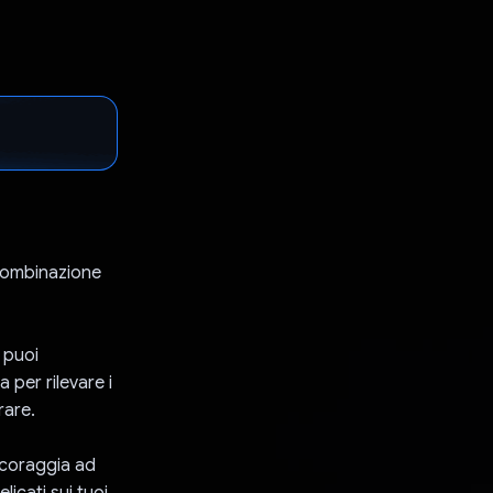
 combinazione
 puoi
per rilevare i
rare.
incoraggia ad
licati sui tuoi