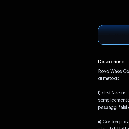
Descrizione
Rovo Wake Coac
di metodi:
i) devi fare un
semplicemente 
passaggi falsi
ii) Contemporan
alzarti dal let