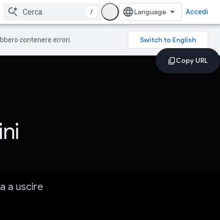
/
Accedi
rebbero contenere errori.
ni
a a uscire