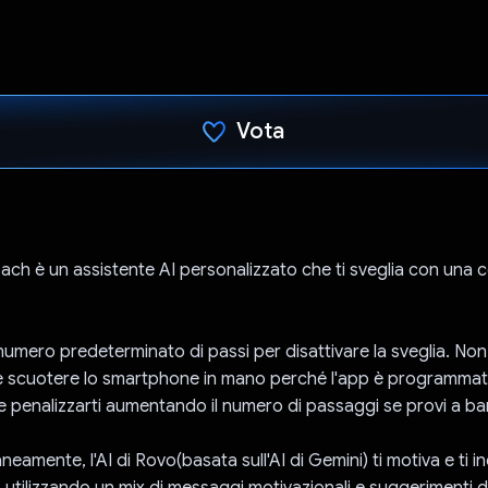
Vota
Ho votato
h è un assistente AI personalizzato che ti sveglia con una
 numero predeterminato di passi per disattivare la sveglia. Non
scuotere lo smartphone in mano perché l'app è programmata 
 e penalizzarti aumentando il numero di passaggi se provi a ba
eamente, l'AI di Rovo(basata sull'AI di Gemini) ti motiva e ti 
to utilizzando un mix di messaggi motivazionali e suggerimenti de