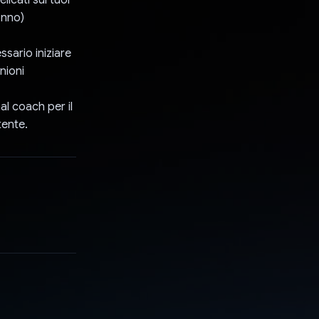
onno)
ssario iniziare
nioni
l coach per il
tente.