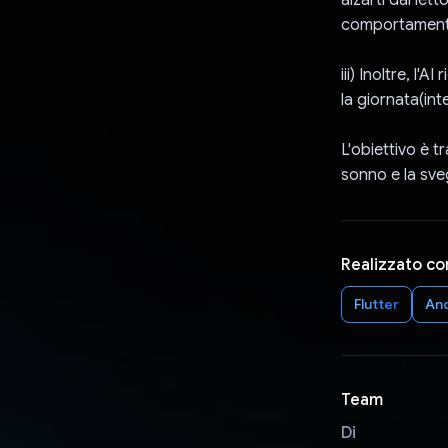
comportamenti d
iii) Inoltre, l'
la giornata(in
L'obiettivo è 
sonno e la sveg
Realizzato co
Flutter
An
Team
Di