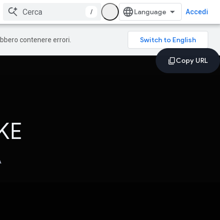
/
Accedi
rebbero contenere errori.
KE
A