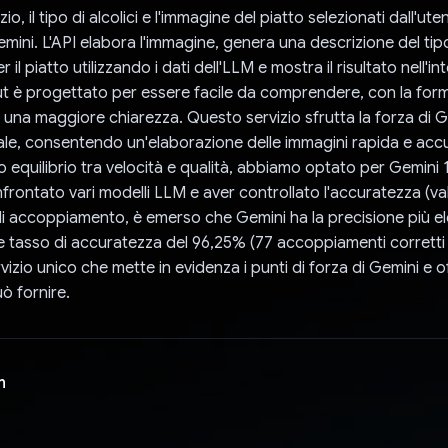
zio, il tipo di alcolici e l'immagine del piatto selezionati dall'u
 Gemini. L'API elabora l'immagine, genera una descrizione del tipo
il piatto utilizzando i dati dell'LLM e mostra il risultato nell'in
ut è progettato per essere facile da comprendere, con la for
na maggiore chiarezza. Questo servizio sfrutta la forza di 
e, consentendo un'elaborazione delle immagini rapida e accu
to equilibrio tra velocità e qualità, abbiamo optato per Gemini 1
rontato vari modelli LLM e aver controllato l'accuratezza (vali
i accoppiamento, è emerso che Gemini ha la precisione più el
 tasso di accuratezza del 96,25% (77 accoppiamenti corretti s
rvizio unico che mette in evidenza i punti di forza di Gemini e 
uò fornire.
n