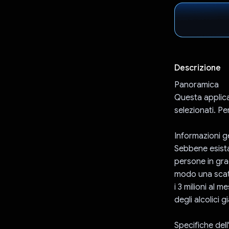
Descrizione
Panoramica
Questa applicaz
selezionati. Pe
Informazioni g
Sebbene esistan
persone in gra
modo una scato
i 3 milioni al 
degli alcolici 
Specifiche del