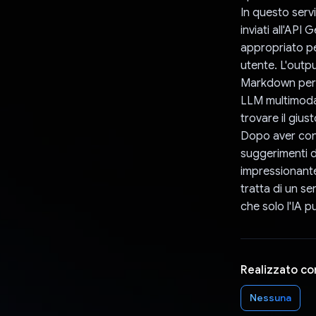
In questo servi
inviati all'API
appropriato per 
utente. L'outp
Markdown per u
LLM multimodal
trovare il gius
Dopo aver conf
suggerimenti d
impressionante
tratta di un se
che solo l'IA p
Realizzato co
Nessuna