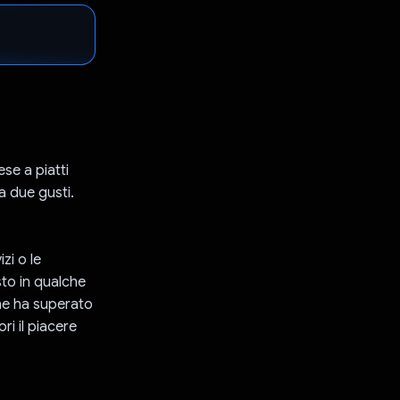
se a piatti
a due gusti.
zi o le
to in qualche
one ha superato
ri il piacere