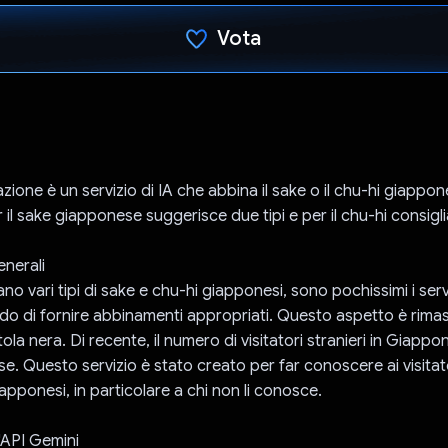
Vota
Ho votato
ione è un servizio di IA che abbina il sake o il chu-hi giappone
r il sake giapponese suggerisce due tipi e per il chu-hi consigli
enerali
o vari tipi di sake e chu-hi giapponesi, sono pochissimi i servi
do di fornire abbinamenti appropriati. Questo aspetto è rimas
la nera. Di recente, il numero di visitatori stranieri in Giapp
mese. Questo servizio è stato creato per far conoscere ai visitato
giapponesi, in particolare a chi non li conosce.
l'API Gemini