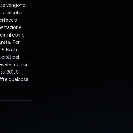
tente vengono
 di alcolici
terfaccia
mattazione
Gemini come
rata. Per
.5 Flash.
dità) dei
evata, con un
u 80). Si
offre qualcosa