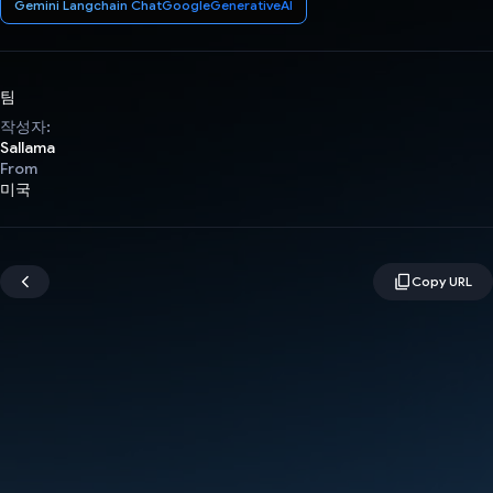
Gemini Langchain ChatGoogleGenerativeAI
팀
작성자:
Sallama
From
미국