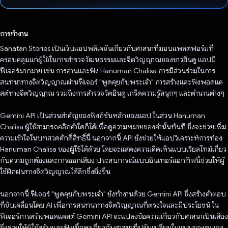
โหวตแล้ว
การทำงาน
Sanatan Stories เป็นเว็บแอปพลิเคชันเกี่ยวกับศาสนาที่มอบแพลตฟอร์มที่
ครอบคลุมแก่ผู้ใช้ในการสำรวจวัฒนธรรมและจิตวิญญาณของชาวฮินดู แอปมี
ฟีเจอร์มากมาย เช่น การอ่านและฟัง Hanuman Chalisa การมีส่วนร่วมในการ
สนทนาทางจิตวิญญาณผ่านฟีเจอร์ "พูดคุยกับพระเจ้า" การสร้างและฟังพอดแค
สต์ทางจิตวิญญาณ รวมถึงการสำรวจวัดฮินดู เกร็ดความรู้สนุกๆ และตำนานต่างๆ
Gemini API เป็นส่วนสำคัญของฟังก์ชันหลักของแอป ในส่วน Hanuman
Chalisa ผู้ใช้สามารถคลิกคำใดก็ได้เพื่อดูความหมายของคำนั้นทันที ซึ่งจะช่วยเพิ่ม
ความเข้าใจในบทสวดศักดิ์สิทธิ์นี้ นอกจากนี้ API ยังช่วยให้แอปวิเคราะห์การท่อง
Hanuman Chalisa ของผู้ใช้ได้ด้วย โดยจะแสดงความคิดเห็นแบบเรียลไทม์เกี่ยว
กับความถูกต้องและการออกเสียง ประสบการณ์แบบอินเทอร์แอกทีฟนี้ช่วยให้ผู้
ใช้ฝึกฝนทางจิตวิญญาณได้ลึกซึ้งยิ่งขึ้น
นอกจากนี้ ฟีเจอร์ "พูดคุยกับพระเจ้า" ยังทำงานด้วย Gemini API ซึ่งสร้างคำตอบ
ที่ขับเคลื่อนโดย AI เพื่อการสนทนาทางจิตวิญญาณที่ตรงใจและมีประโยชน์ ใน
ฟีเจอร์การสร้างพอดแคสต์ Gemini API จะแปลงข้อความเกี่ยวกับศาสนาเป็นเสียง
ซึ่งช่วยให้ผู้ใช้สร้างและฟังเนื้อหาเกี่ยวกับศาสนาที่ปรับเปลี่ยนในแบบของตนเอง