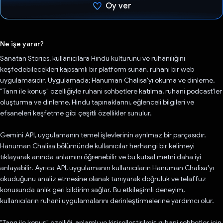
Oy ver
Oy verildi.
Ne işe yarar?
Sanatan Stories, kullanıcılara Hindu kültürünü ve ruhaniliğini
keşfedebilecekleri kapsamlı bir platform sunan, ruhani bir web
uygulamasıdır. Uygulamada; Hanuman Chalisa'yı okuma ve dinleme,
"Tanrı ile konuş" özelliğiyle ruhani sohbetlere katılma, ruhani podcast'ler
oluşturma ve dinleme, Hindu tapınaklarını, eğlenceli bilgileri ve
efsaneleri keşfetme gibi çeşitli özellikler sunulur.
Gemini API, uygulamanın temel işlevlerinin ayrılmaz bir parçasıdır.
Hanuman Chalisa bölümünde kullanıcılar herhangi bir kelimeyi
tıklayarak anında anlamını öğrenebilir ve bu kutsal metni daha iyi
anlayabilir. Ayrıca API, uygulamanın kullanıcıların Hanuman Chalisa'yı
okuduğunu analiz etmesine olanak tanıyarak doğruluk ve telaffuz
konusunda anlık geri bildirim sağlar. Bu etkileşimli deneyim,
kullanıcıların ruhani uygulamalarını derinleştirmelerine yardımcı olur.
"Tanrı ile konuş" özelliği, anlamlı ve kişiselleştirilmiş ruhani sohbetler için