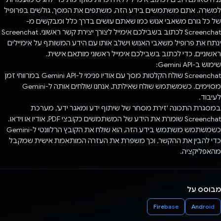
למשרה. אתם משתמשים בידע הזה, משתפים את המסך, גולשים בפרופיל
של כל גורם משאבי אנוש כמו שאתם עושים בדרך כלל ומבקשים מ-
Screenchat לכתוב בשבילכם אימייל לצורך יצירת קשר ראשוני. Screenchat
ינתח את פרופיל משאבי האנוש וישלב אותו עם הידע המשותף על אימיילים
ראשוניים, כדי לכתוב בשבילכם אימייל ראשוני מותאם אישית.
שימוש ב-Gemini API:
Screenchat שולח הקלטות מסך עם אודיו פנימי ל-Gemini API במרווחי זמן
מסוימים. כשמשתמש שולח שאילתת, אנחנו שולחים אותה ל-Gemini
לעיבוד.
במסגרת התכונה 'זירת מסחר של שיתוף ידע ומאגר ידע', מערכת
Screenchat שומרת את הידע של המשתמשים כקובצי PDF, אודיו או וידאו.
כשמשתמש משתמש בידע הזה, הוא שולח את הקובץ הרלוונטי ל-Gemini
כדי להבין את ההקשר, וכך משפרת את העזרה המותאמת אישית שמקבל
מהאפליקציה.
מבוסס על
Firebase
Android