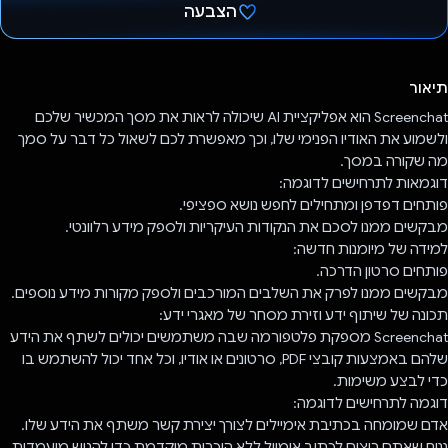
הצבעה
הצבעת!
תיאור
Screenchat הוא אפליקציית AI שיכולה לראות את מסך המכשיר שלכם
ולשמוע את האודיו הפנימי שלו, וכך מאפשרת לכם לשאול כל דבר על סמך
מה שקורה במסך.
דוגמאות לתרחישים לדוגמה:
פותחים דפדפן ומתחילים לחפש נושא ספציפי.
מבקשים ממנו לסכם את הנקודות העיקריות ולספק מידע רלוונטי.
למידה של מיומנות חדשה:
פותחים סרטון הדרכה.
מבקשים ממנו לפרק את השלבים המורכבים ולספק מקורות מידע נוספים.
תכונה של שיתוף ידע וזירת מסחר של מאגרי ידע:
Screenchat מספקת פלטפורמה שבה משתמשים יכולים לשתף את הידע
שלהם באמצעות קובצי PDF, סרטונים או אודיו, וכל אחד יכול להשתמש בו
כדי לבצע משימות.
דוגמה לתרחישים לדוגמה:
אדם שמומחה בכתיבת אימיילים לצורך יצירת קשר משתף את הידע שלו.
נניח שאתם רוצים לכתוב אימייל ללא היכרות מוקדמת כדי להגיש מועמדות