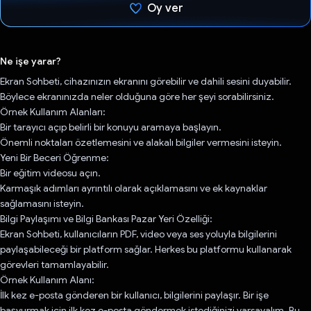
Oy ver
Oy verildi.
Ne işe yarar?
Ekran Sohbeti, cihazınızın ekranını görebilir ve dahili sesini duyabilir.
Böylece ekranınızda neler olduğuna göre her şeyi sorabilirsiniz.
Örnek Kullanım Alanları:
Bir tarayıcı açıp belirli bir konuyu aramaya başlayın.
Önemli noktaları özetlemesini ve alakalı bilgiler vermesini isteyin.
Yeni Bir Beceri Öğrenme:
Bir eğitim videosu açın.
Karmaşık adımları ayrıntılı olarak açıklamasını ve ek kaynaklar
sağlamasını isteyin.
Bilgi Paylaşımı ve Bilgi Bankası Pazar Yeri Özelliği:
Ekran Sohbeti, kullanıcıların PDF, video veya ses yoluyla bilgilerini
paylaşabileceği bir platform sağlar. Herkes bu platformu kullanarak
görevleri tamamlayabilir.
Örnek Kullanım Alanı:
İlk kez e-posta gönderen bir kullanıcı, bilgilerini paylaşır. Bir işe
başvurmak için ilk kez e-posta göndermek istediğinizi varsayalım. Bu