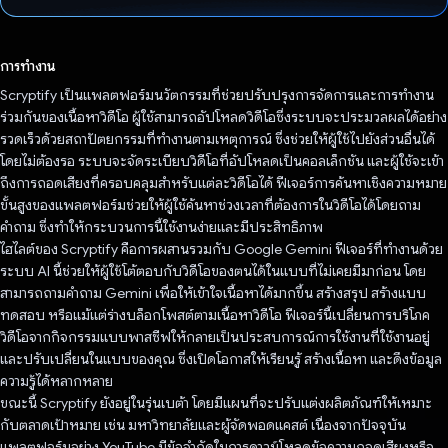
โหวตแล้ว
การทำงาน
Scryptify เป็นแพลตฟอร์มนวัตกรรมที่ช่วยปรับปรุงการจัดการและการทำงาน
ร่วมกันของเนื้อหาวิดีโอ ผู้ใช้สามารถอัปโหลดวิดีโอซึ่งระบบจะประมวลผลได้อย่าง
รวดเร็วด้วยสถาปัตยกรรมที่ทำงานตามเหตุการณ์ ซึ่งช่วยให้ผู้ใช้ไปยังส่วนอื่นได้
โดยไม่ต้องรอ ระบบจะจัดระเบียบวิดีโอที่อัปโหลดเป็นคอลเล็กชัน และผู้ใช้จะเข้า
ถึงการถอดเสียงที่ครอบคลุมสำหรับแต่ละวิดีโอได้ ฟีเจอร์การค้นหาเชิงความหมาย
ขั้นสูงของแพลตฟอร์มช่วยให้ผู้ใช้ค้นหาช่วงเวลาที่ต้องการในวิดีโอได้โดยถาม
คำถาม ซึ่งทำให้กระบวนการนี้ใช้งานง่ายและมีประสิทธิภาพ
ไฮไลต์ของ Scryptify คือการผสานรวมกับ Google Gemini ฟีเจอร์ที่ทำงานด้วย
ระบบ AI นี้ช่วยให้ผู้ใช้โต้ตอบกับวิดีโอของตนได้ในแบบที่ไม่เคยมีมาก่อน โดย
สามารถถามคำถาม Gemini เพื่อให้เข้าใจเนื้อหาได้มากขึ้น สร้างสรุป สร้างแบบ
ทดสอบ หรือแม้แต่ร่างบล็อกโพสต์ตามเนื้อหาวิดีโอ ฟีเจอร์นี้เปลี่ยนการบริโภค
วิดีโอจากกิจกรรมแบบพาสซีฟให้กลายเป็นประสบการณ์การใช้งานที่ใช้งานอยู่
และปรับเปลี่ยนในแบบของคุณ ซึ่งเปิดโอกาสให้เรียนรู้ สร้างเนื้อหา และดึงข้อมูล
ความรู้ได้หลากหลาย
ขณะนี้ Scryptify ยังอยู่ในรุ่นเบต้า โดยมีแผนที่จะปรับแต่งผลิตภัณฑ์ให้เหมาะ
กับตลาดเป้าหมาย เช่น มหาวิทยาลัยและผู้จัดพอดแคสต์ เนื่องจากปัจจุบัน
แพลตฟอร์มอย่าง YouTube มีข้อจำกัดในการดาวน์โหลดข้อความถอดเสียงหรือ