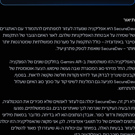
הצבעת!
תיאור
SecureDev היא אפליקציה שנועדה לעזור למפתחים להתמודד עם האתגרים
של שמירה על אבטחת האפליקציות שלהם. לאור האיום הגובר של התקפות
סייבר באינדונזיה – כולל התקפות על מערכות ממשלתיות שמטרגטות יותר
ויותר – SecureDev שואפת לספק פתרון יעיל.
האפליקציה הזו משתמשת ב-Gemini API בחלקים שונים של הפונקציה
שלה, החל מזיהוי סוג המסגרת שבה נעשה שימוש, הצעה אוטומטית של
קבצים שצריך לבדוק ועד לזיהוי נקודות חולשה שקשה לראות. בנוסף,
SecureDev מציעה גם המלצות לשינוי קוד על סמך סוג האיום שעלול
להתרחש.
לא רק זה, SecureDev יכולה גם לעזור לאנשים שלא מכירים את הטכנולוגיה,
וזו הבעיה העיקרית שגרמה לכך שאתרים רבים, גם ממשלתיים, נפגעו
מהתקפות ורדוור כופר. אובדן הנתונים הוא לא בדיחה, מדובר במאות מיליוני
נתונים לאומיים של כל תושבי אינדונזיה. לכן, אני מקווה שהאפליקציה הזו יכולה
לעזור בבעיות האלה, במיוחד עם יכולות ה-AI שיעזרו לך מאוד להשלים
משימות מורכבות באפליקציה הזו.