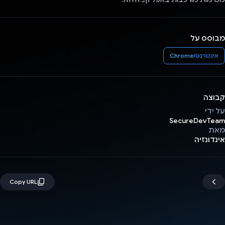
מבוסס על
אינטרנט/Chrome
קבוצה
על ידי
SecureDevTeam
מאת
אינדונזיה