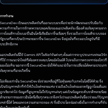
โหวตแล้ว
การทำงาน
SecureDev เป็นแอปพลิเคชันที่ออกแบบมาเพื่อช่วยนักพัฒนาแอปรับมือกับ
ความท้าทายในการรักษาความปลอดภัยของแอปพลิเคชัน เนื่องด้วยภัยคุกคามจาก
การโจมตีทางไซเบอร์ในอินโดนีเซียมีมากขึ้นเรื่อยๆ ซึ่งรวมถึงการโจมตีระบบของ
รัฐบาลที่ตกเป็นเป้าหมายมากขึ้น SecureDev จึงมุ่งมั่นที่จะมอบโซลูชันที่มี
ประสิทธิภาพ
แอปพลิเคชันนี้ใช้ Gemini API ในฟังก์ชันต่างๆ ตั้งแต่การระบุประเภทเฟรมเวิร์ก
ที่ใช้ การแนะนำไฟล์ที่ต้องตรวจสอบโดยอัตโนมัติ ไปจนถึงการตรวจหาช่องโหว่ที่
มองไม่เห็น นอกจากนี้ SecureDev ยังให้คําแนะนําในการเปลี่ยนโค้ดตามประเภท
ภัยคุกคามที่อาจเกิดขึ้น
ไม่เพียงเท่านั้น SecureDev ยังช่วยเหลือผู้ที่ไม่คุ้นเคยกับเทคโนโลยีได้ด้วย ซึ่ง
เป็นปัญหาหลักที่ทำให้เว็บไซต์หลายแห่ง รวมถึงเว็บไซต์ของภาครัฐถูกโจมตีและ
ถูกเรียกค่าไถ่ ข้อมูลที่สูญหายไม่ใช่ปัญหาเล่นๆ แต่เป็นข้อมูลระดับชาติหลายร้อย
ล้านรายการของชาวอินโดนีเซียทุกคน เราจึงหวังว่าแอปพลิเคชันนี้จะช่วยแก้ปัญหา
เหล่านี้ได้ โดยเฉพาะความสามารถของ AI ซึ่งมีประโยชน์อย่างยิ่งในการทํางานที่ซับ
ซ้อนในแอปพลิเคชันนี้