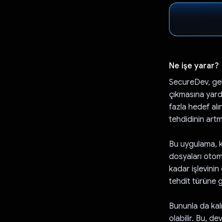
Ne işe yarar?
SecureDev, geli
çıkmasına yard
fazla hedef alı
tehdidinin artm
Bu uygulama, k
dosyaları otom
kadar işlevinin
tehdit türüne g
Bununla da kalm
olabilir. Bu, d