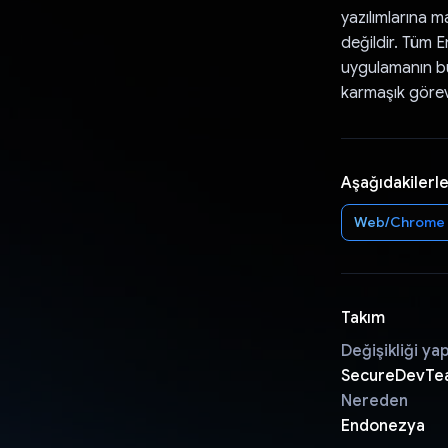
yazılımlarına 
değildir. Tüm 
uygulamanın bu
karmaşık görev
Aşağıdakilerle
Web/Chrome
Takım
Değişikliği ya
SecureDevTe
Nereden
Endonezya