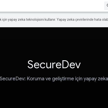
ek için yapay zeka teknolojisini kullanır. Yapay zeka çevirilerinde hata olabi
SecureDev
SecureDev: Koruma ve geliştirme için yapay zek