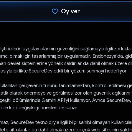
Oy ver
Oy verildi.
ştiricilerin uygulamalarının güvenliğini sağlamayla ilgili zorlukla
ımcı olmak için tasarlanmış bir uygulamadır. Endonezya'da, gi
nan devlet sistemlerine yönelik saldırılar da dahil olmak üzere si
asıyla birlikte SecureDev etkili bir çözüm sunmayı hedefliyor.
ullanılan çerçevenin türünü tanımlamaktan, kontrol edilmesi g
atik olarak önermeye ve görülmesi zor olan güvenlik açıklarını
 çeşitli bölümlerinde Gemini API'yi kullanıyor. Ayrıca SecureDev
öre kod değişikliği önerileri de sunar.
az, SecureDev teknolojiyle ilgili bilgi sahibi olmayan kullanıcıl
evlete ait olanlar da dahil olmak üzere birçok web sitesinin saldır