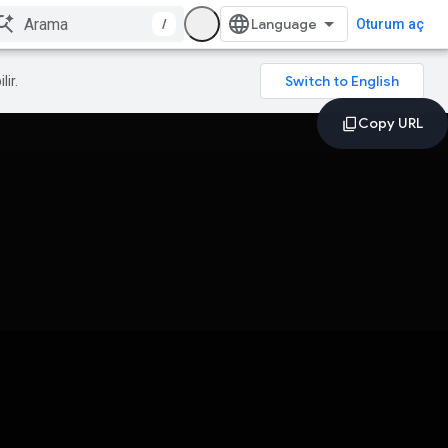
/
Oturum aç
lir.
a