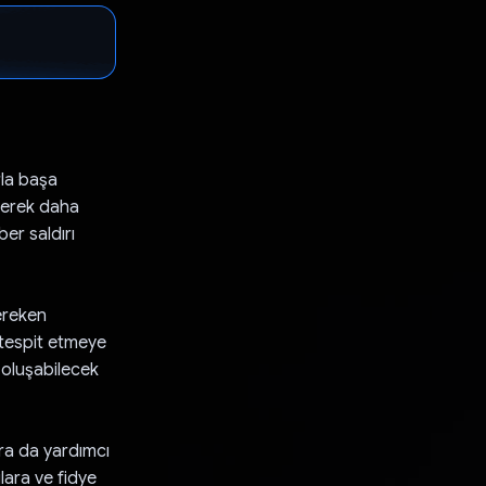
rla başa
derek daha
ber saldırı
ereken
 tespit etmeye
, oluşabilecek
ara da yardımcı
ılara ve fidye