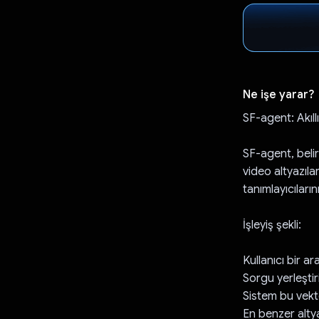
Ne işe yarar?
SF-agent: Akıll
SF-agent, belirl
video altyazıla
tanımlayıcıları
İşleyiş şekli:
Kullanıcı bir 
Sorgu yerleştir
Sistem bu vektö
En benzer altyaz