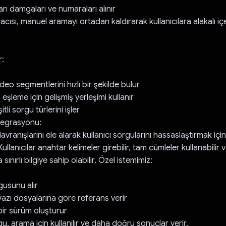
man damgaları ve numaraları alınır
cısı, manuel aramayı ortadan kaldırarak kullanıcılara alakalı iç
r:
 video segmentlerini hızlı bir şekilde bulur
şleme için gelişmiş yerleşimi kullanır
li sorgu türlerini işler
tegrasyonu:
avranışlarını ele alarak kullanıcı sorgularını hassaslaştırmak içi
Kullanıcılar anahtar kelimeler girebilir, tam cümleler kullanabilir
 sınırlı bilgiye sahip olabilir. Özel istemimiz:
rgusunu alır
azı dosyalarına göre referans verir
bir sürüm oluşturur
, arama için kullanılır ve daha doğru sonuçlar verir.