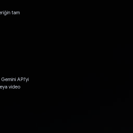
eriğin tam
n Gemini API'yi
 veya video