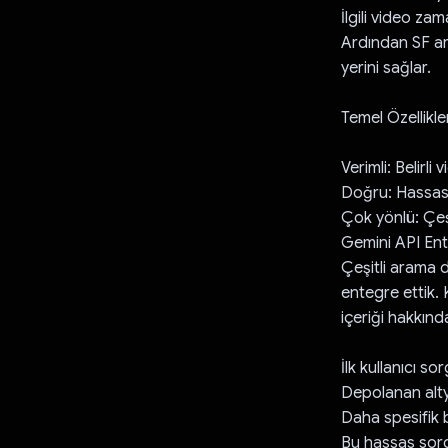
İlgili video za
Ardından SF ara
yerini sağlar.
Temel Özellikle
Verimli: Belirli
Doğru: Hassas e
Çok yönlü: Çeşit
Gemini API En
Çeşitli arama d
entegre ettik. 
içeriği hakkında
İlk kullanıcı so
Depolanan alty
Daha spesifik 
Bu hassas sorgu