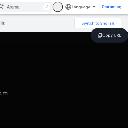
/
Oturum aç
lir.
acım