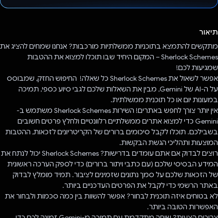
הצבעת!
תיאור
מתקשים להתמצא בתוכניות ממשלתיות מורכבות? אנחנו שמחים להציג את
Sherlock Schemes – המקום היחיד שבו תוכלו למצוא את ההטבות
שמגיעות לכם!
אפשר לשאול את Sherlock Schemes כל שאלה! ️ החיפוש החזק, שמבוסס
על ה-AI של Gemini, מבין את השאלות שלכם לגבי סיוע כספי, תמיכה
במעונות יום או כל תוכנית ממשלתית.
אין יותר צורך לחפש באתרים! השירות Sherlock Schemes משתמש ב-
Gemini כדי למצוא אתרים ממשלתיים רלוונטיים ולחלץ פרטים חשובים
בשבילכם. תוכלו לקבל סיכומים ברורים של הקריטריונים לזכאות, ההטבות
המוצעות ותהליכי הגשת הבקשות.
רוצים לבדוק אם אתם עומדים בדרישות? Sherlock Schemes יכול לנתח את
המידע הבסיסי שלכם (עם כתבי ויתור ברורים) כדי לספק הערכה ראשונית
של הזכאות שלכם על סמך נתונים שזמינים לציבור. תמיד מומלץ לבדוק
באתר הרשמי כדי לקבל את הפרטים העדכניים ביותר.
לא בטוחים איזה תוכנית לבחור? אפשר להשוות בין כמה סכמות ולבחור את
האפשרות הטובה ביותר.
צריכים הצעות? שיחה מתקדמת עם תמיכה מ-Gemini זמינה לכם כדי