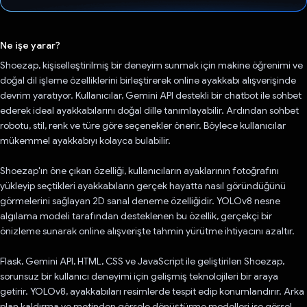
Oy verildi.
Ne işe yarar?
Shoezap, kişiselleştirilmiş bir deneyim sunmak için makine öğrenimi ve
doğal dil işleme özelliklerini birleştirerek online ayakkabı alışverişinde
devrim yaratıyor. Kullanıcılar, Gemini API destekli bir chatbot ile sohbet
ederek ideal ayakkabılarını doğal dille tanımlayabilir. Ardından sohbet
robotu, stil, renk ve türe göre seçenekler önerir. Böylece kullanıcılar
mükemmel ayakkabıyı kolayca bulabilir.
Shoezap'ın öne çıkan özelliği, kullanıcıların ayaklarının fotoğrafını
yükleyip seçtikleri ayakkabıların gerçek hayatta nasıl göründüğünü
görmelerini sağlayan 2D sanal deneme özelliğidir. YOLOv8 nesne
algılama modeli tarafından desteklenen bu özellik, gerçekçi bir
önizleme sunarak online alışverişte tahmin yürütme ihtiyacını azaltır.
Flask, Gemini API, HTML, CSS ve JavaScript ile geliştirilen Shoezap,
sorunsuz bir kullanıcı deneyimi için gelişmiş teknolojileri bir araya
getirir. YOLOv8, ayakkabıları resimlerde tespit edip konumlandırır. Arka
plan kaldırma ve metinden görsele dönüştürme modelleri ise görsel