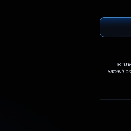
תר או
אים פופולריים שאוחזרו מ-trends.google.com מוצגים לשימוש