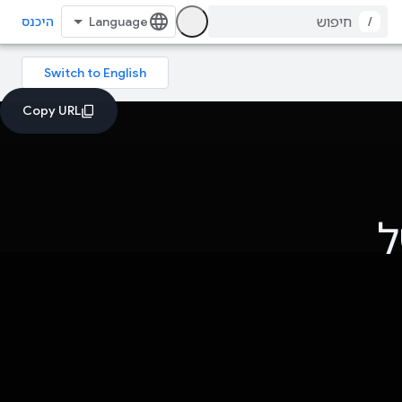
/
היכנס
ל