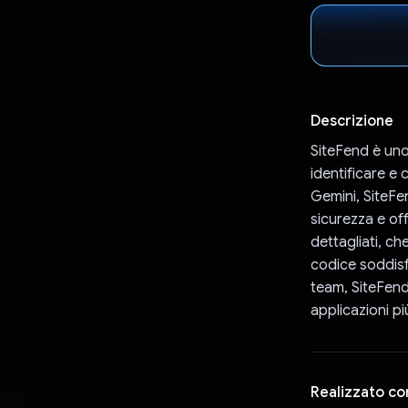
Descrizione
SiteFend è uno
identificare e 
Gemini, SiteFen
sicurezza e of
dettagliati, ch
codice soddisfi
team, SiteFend
applicazioni più
Realizzato co