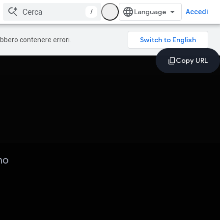
/
Accedi
rebbero contenere errori.
no