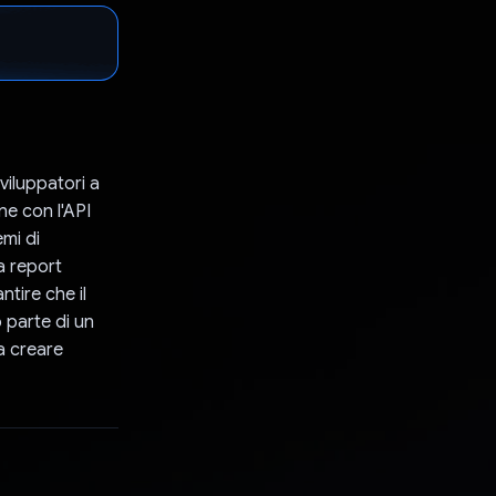
viluppatori a
ne con l'API
emi di
a report
ntire che il
 parte di un
a creare