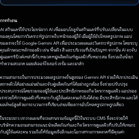
โหวตแล้ว
การทำงาน
AI สกินแคร์ใช้ประโยชน์จาก AI เพื่อมอบโซลูชันสกินแคร์ที่ปรับเปลี่ยนในแบบ
ของคุณโดยการวิเคราะห์รูปภาพใบหน้าของผู้ใช้ เมื่อผู้ใช้อัปโหลดรูปภาพ แอป
ของเราจะใช้ Google Gemini API เพื่อประมวลผลและวิเคราะห์รูปภาพ โดยระบุ
คุณลักษณะหลักของผิว เช่น พื้นผิว สี และบริเวณที่เป็นปัญหา จากนั้น AI จะจับ
คู่แอตทริบิวต์เหล่านี้กับหมวดหมู่ผลิตภัณฑ์ดูแลผิวที่เหมาะสม ซึ่งรวมถึงน้ำยา
ทำความสะอาด มอยส์เจอร์ไรเซอร์ เซรั่ม และมาส์ก
ความสามารถในการประมวลผลรูปภาพขั้นสูงของ Gemini API ช่วยให้เราประเมิน
สภาพผิวได้อย่างแม่นยำและจับคู่ผลิตภัณฑ์ได้อย่างถูกต้อง ซึ่งช่วยปรับปรุง
ประสบการณ์โดยรวมของผู้ใช้และประสิทธิภาพของกิจวัตรการดูแลผิว แอปของ
เราช่วยให้การดูแลผิวที่เหมาะกับผู้ใช้แต่ละคนเข้าถึงได้ง่าย มีประสิทธิภาพ และได้
ผลลัพธ์สูงด้วยกระบวนการที่เรียบง่ายเพียงการอัปโหลดรูปภาพรูปเดียว
ในระยะยาว เราวางแผนที่จะผสานรวมข้อมูลนี้ไว้ในระบบ CMS ซึ่งจะช่วยให้
บริษัทความงามสามารถแนะนำผลิตภัณฑ์และกิจวัตรการดูแลผิวที่ปรับให้เหมาะ
กับผู้ใช้แต่ละคน รวมถึงให้ข้อมูลเชิงลึกและโอกาสทางการตลาดที่มีคุณค่า